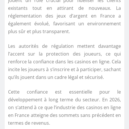
jouent un rôle crucial pour fidéliser les clients
existants tout en attirant de nouveaux. La
réglementation des jeux d’argent en France a
également évolué, favorisant un environnement
plus sûr et plus transparent.
Les autorités de régulation mettent davantage
l’accent sur la protection des joueurs, ce qui
renforce la confiance dans les casinos en ligne. Cela
incite les joueurs à s’inscrire et à participer, sachant
qu’ils jouent dans un cadre légal et sécurisé.
Cette confiance est essentielle pour le
développement à long terme du secteur. En 2026,
on s’attend à ce que l’industrie des casinos en ligne
en France atteigne des sommets sans précédent en
termes de revenus.