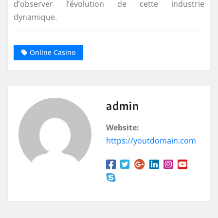
d’observer l’évolution de cette industrie
dynamique.
Online Casino
admin
Website:
https://youtdomain.com