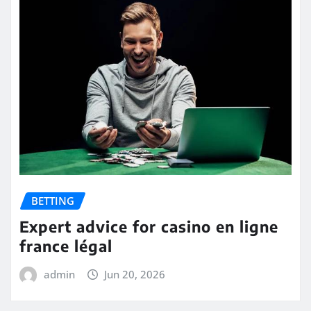
BETTING
Expert advice for casino en ligne
france légal
admin
Jun 20, 2026