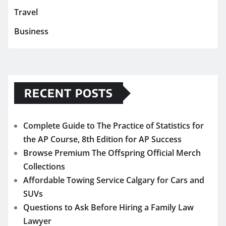
Travel
Business
RECENT POSTS
Complete Guide to The Practice of Statistics for
the AP Course, 8th Edition for AP Success
Browse Premium The Offspring Official Merch
Collections
Affordable Towing Service Calgary for Cars and
SUVs
Questions to Ask Before Hiring a Family Law
Lawyer