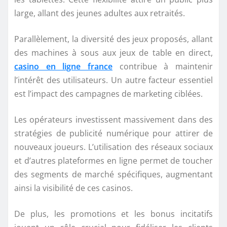
large, allant des jeunes adultes aux retraités.
Parallèlement, la diversité des jeux proposés, allant
des machines à sous aux jeux de table en direct,
casino en ligne france
contribue à maintenir
l’intérêt des utilisateurs. Un autre facteur essentiel
est l’impact des campagnes de marketing ciblées.
Les opérateurs investissent massivement dans des
stratégies de publicité numérique pour attirer de
nouveaux joueurs. L’utilisation des réseaux sociaux
et d’autres plateformes en ligne permet de toucher
des segments de marché spécifiques, augmentant
ainsi la visibilité de ces casinos.
De plus, les promotions et les bonus incitatifs