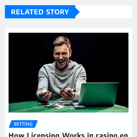
RELATED STORY
BETTING
How Licensing Works in casino en