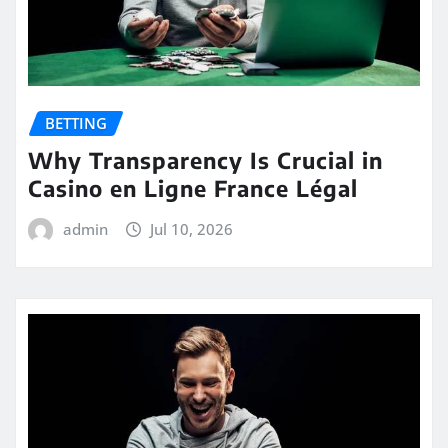
BETTING
Why Transparency Is Crucial in
Casino en Ligne France Légal
admin
Jul 10, 2026