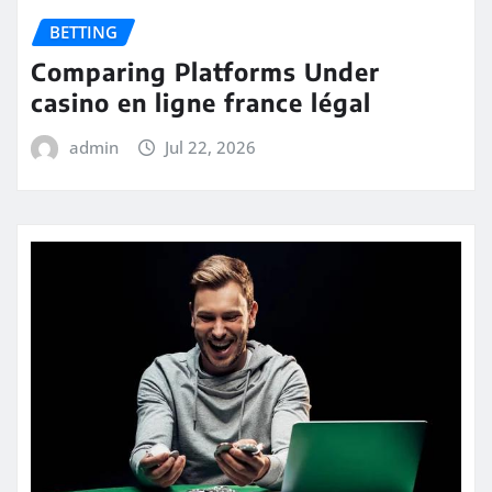
BETTING
Comparing Platforms Under
casino en ligne france légal
admin
Jul 22, 2026