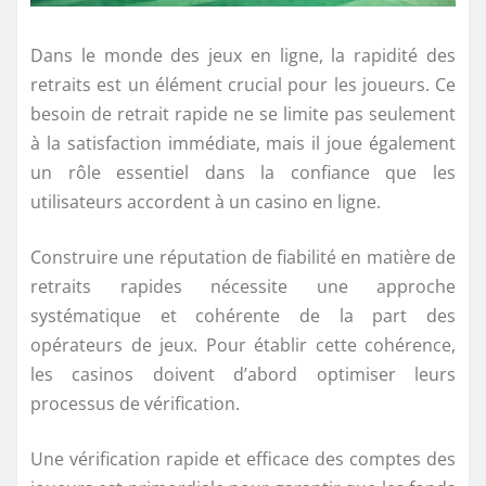
Dans le monde des jeux en ligne, la rapidité des
retraits est un élément crucial pour les joueurs. Ce
besoin de retrait rapide ne se limite pas seulement
à la satisfaction immédiate, mais il joue également
un rôle essentiel dans la confiance que les
utilisateurs accordent à un casino en ligne.
Construire une réputation de fiabilité en matière de
retraits rapides nécessite une approche
systématique et cohérente de la part des
opérateurs de jeux. Pour établir cette cohérence,
les casinos doivent d’abord optimiser leurs
processus de vérification.
Une vérification rapide et efficace des comptes des