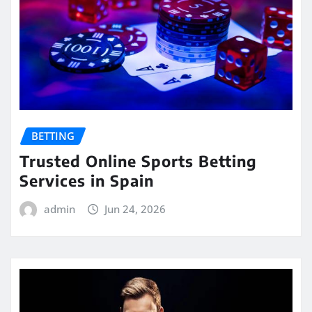
BETTING
Trusted Online Sports Betting
Services in Spain
admin
Jun 24, 2026