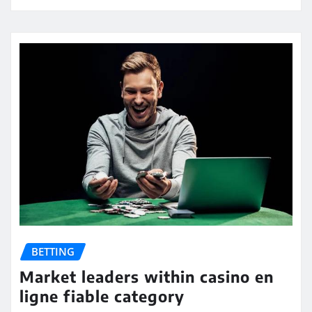
BETTING
Market leaders within casino en
ligne fiable category