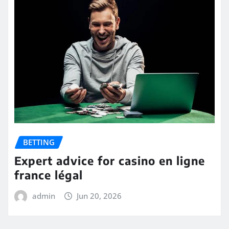
BETTING
Expert advice for casino en ligne
france légal
admin
Jun 20, 2026