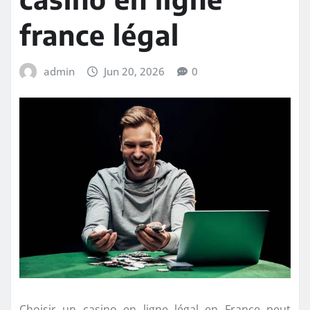
france légal
admin
Jun 20, 2026
0
Choisir un casino en ligne légal en France peut