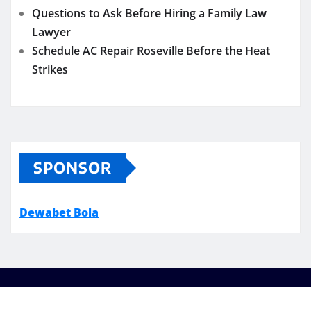
Questions to Ask Before Hiring a Family Law
Lawyer
Schedule AC Repair Roseville Before the Heat
Strikes
SPONSOR
Dewabet Bola