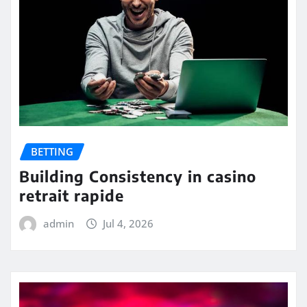
BETTING
Building Consistency in casino
retrait rapide
admin
Jul 4, 2026