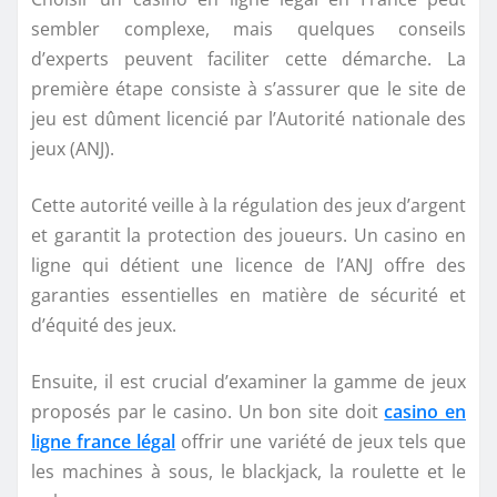
sembler complexe, mais quelques conseils
d’experts peuvent faciliter cette démarche. La
première étape consiste à s’assurer que le site de
jeu est dûment licencié par l’Autorité nationale des
jeux (ANJ).
Cette autorité veille à la régulation des jeux d’argent
et garantit la protection des joueurs. Un casino en
ligne qui détient une licence de l’ANJ offre des
garanties essentielles en matière de sécurité et
d’équité des jeux.
Ensuite, il est crucial d’examiner la gamme de jeux
proposés par le casino. Un bon site doit
casino en
ligne france légal
offrir une variété de jeux tels que
les machines à sous, le blackjack, la roulette et le