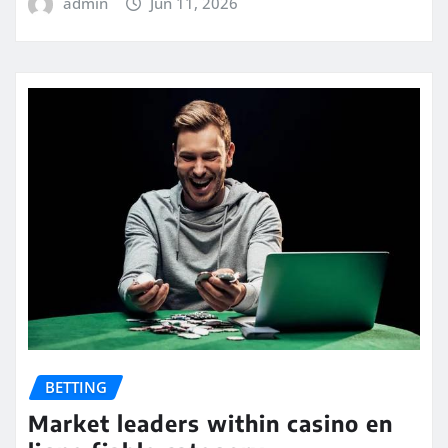
admin
Jun 11, 2026
BETTING
Market leaders within casino en