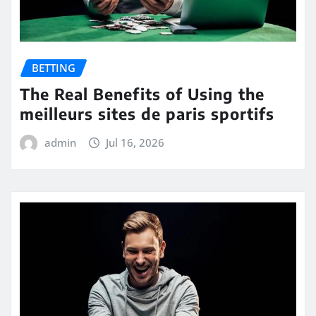
BETTING
The Real Benefits of Using the
meilleurs sites de paris sportifs
admin
Jul 16, 2026