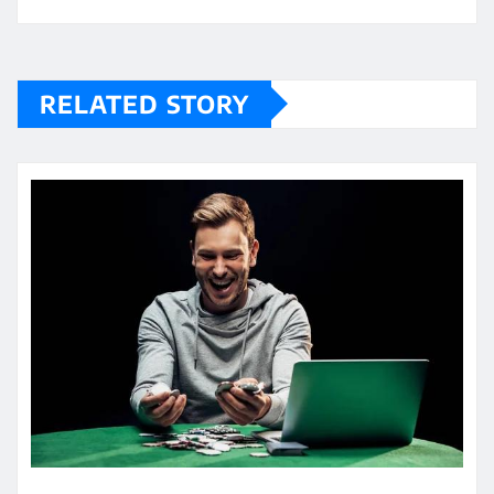
RELATED STORY