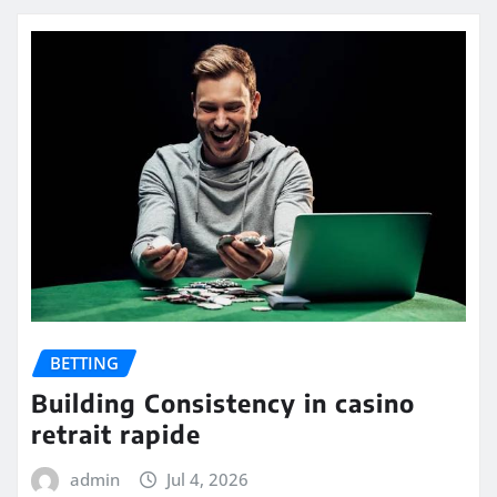
BETTING
Building Consistency in casino
retrait rapide
admin
Jul 4, 2026