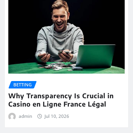
BETTING
Why Transparency Is Crucial in
Casino en Ligne France Légal
admin
Jul 10, 2026