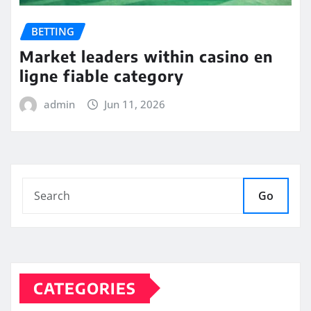
BETTING
Market leaders within casino en
ligne fiable category
admin
Jun 11, 2026
Go
CATEGORIES