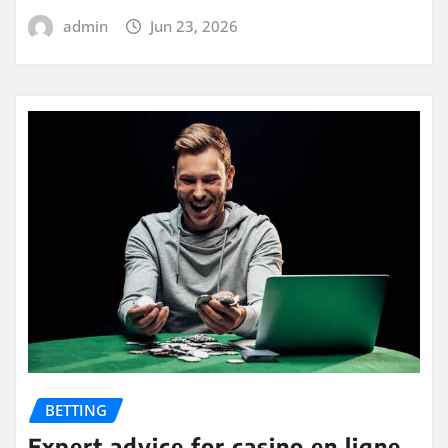
admin
Jun 23, 2026
BETTING
Expert advice for casino en ligne