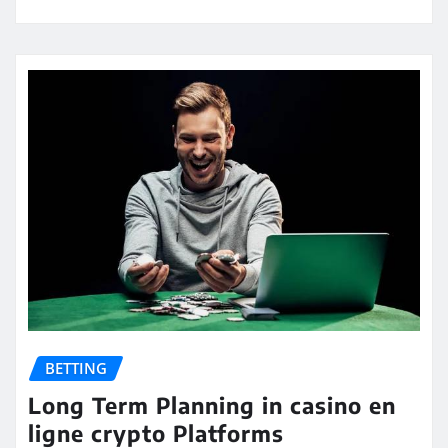
BETTING
Long Term Planning in casino en
ligne crypto Platforms