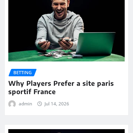
BETTING
Why Players Prefer a site paris
sportif France
admin
Jul 14, 2026