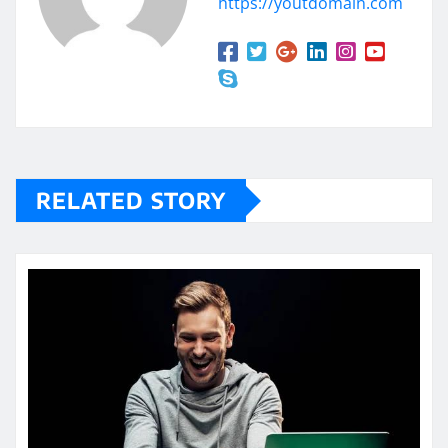
https://youtdomain.com
RELATED STORY