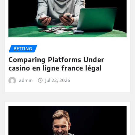
BETTING
Comparing Platforms Under
casino en ligne france légal
admin
Jul 22, 2026