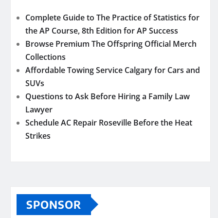
Complete Guide to The Practice of Statistics for
the AP Course, 8th Edition for AP Success
Browse Premium The Offspring Official Merch
Collections
Affordable Towing Service Calgary for Cars and
SUVs
Questions to Ask Before Hiring a Family Law
Lawyer
Schedule AC Repair Roseville Before the Heat
Strikes
SPONSOR