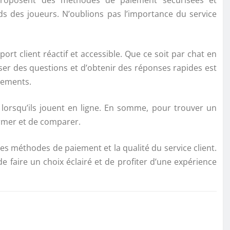
ui proposent des méthodes de paiement sécurisées et
ds des joueurs. N’oublions pas l’importance du service
ort client réactif et accessible. Que ce soit par chat en
poser des questions et d’obtenir des réponses rapides est
iements.
 lorsqu’ils jouent en ligne. En somme, pour trouver un
former et de comparer.
 les méthodes de paiement et la qualité du service client.
de faire un choix éclairé et de profiter d’une expérience