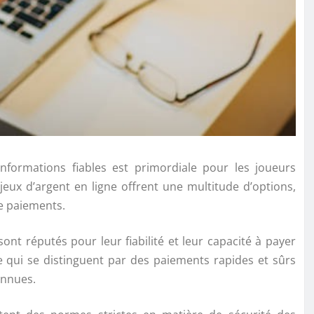
informations fiables est primordiale pour les joueurs
jeux d’argent en ligne offrent une multitude d’options,
de paiements.
 sont réputés pour leur fiabilité et leur capacité à payer
e qui se distinguent par des paiements rapides et sûrs
onnues.