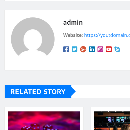
admin
Website:
https://youtdomain
RELATED STORY