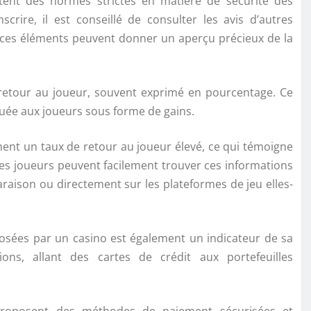
ctent des normes strictes en matière de sécurité des
crire, il est conseillé de consulter les avis d’autres
car ces éléments peuvent donner un aperçu précieux de la
 retour au joueur, souvent exprimé en pourcentage. Ce
ibuée aux joueurs sous forme de gains.
ement un taux de retour au joueur élevé, ce qui témoigne
es joueurs peuvent facilement trouver ces informations
aison ou directement sur les plateformes de jeu elles-
osées par un casino est également un indicateur de sa
tions, allant des cartes de crédit aux portefeuilles