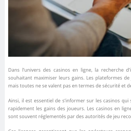
Dans l’univers des casinos en ligne, la recherche d’
souhaitant maximiser leurs gains. Les plateformes de 
mais toutes ne se valent pas en termes de sécurité et 
Ainsi, il est essentiel de s’informer sur les casinos qui
rapidement les gains des joueurs. Les casinos en lign
sont souvent réglementés par des autorités de jeu rec