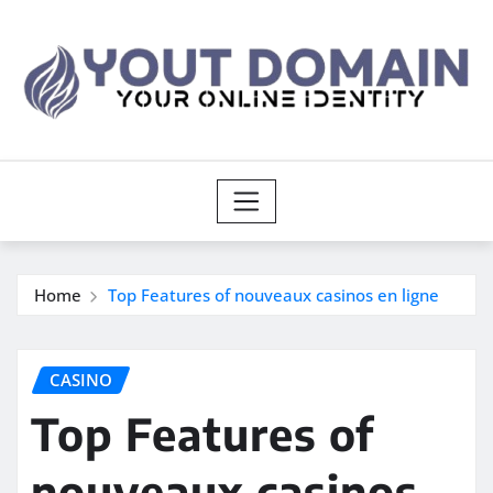
Skip
to
content
Home
Top Features of nouveaux casinos en ligne
CASINO
Top Features of
nouveaux casinos