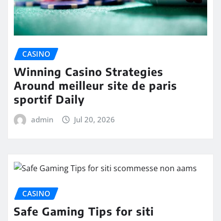
CASINO
Winning Casino Strategies
Around meilleur site de paris
sportif Daily
admin
Jul 20, 2026
CASINO
Safe Gaming Tips for siti