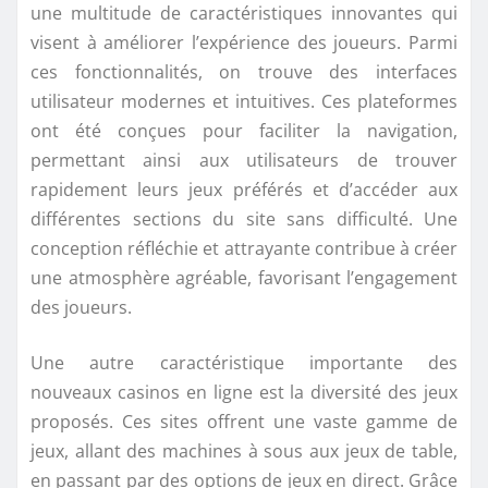
une multitude de caractéristiques innovantes qui
visent à améliorer l’expérience des joueurs. Parmi
ces fonctionnalités, on trouve des interfaces
utilisateur modernes et intuitives. Ces plateformes
ont été conçues pour faciliter la navigation,
permettant ainsi aux utilisateurs de trouver
rapidement leurs jeux préférés et d’accéder aux
différentes sections du site sans difficulté. Une
conception réfléchie et attrayante contribue à créer
une atmosphère agréable, favorisant l’engagement
des joueurs.
Une autre caractéristique importante des
nouveaux casinos en ligne est la diversité des jeux
proposés. Ces sites offrent une vaste gamme de
jeux, allant des machines à sous aux jeux de table,
en passant par des options de jeux en direct. Grâce