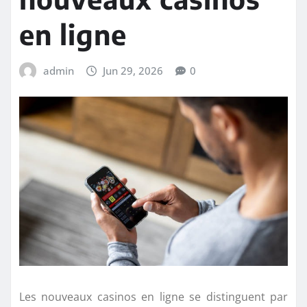
en ligne
admin
Jun 29, 2026
0
Les nouveaux casinos en ligne se distinguent par