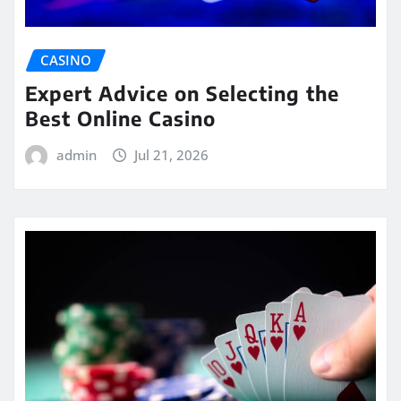
CASINO
Expert Advice on Selecting the
Best Online Casino
admin
Jul 21, 2026