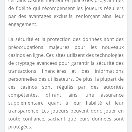
certains casinos mettent en place des programmes
de fidélité qui récompensent les joueurs réguliers
par des avantages exclusifs, renforçant ainsi leur
engagement.
La sécurité et la protection des données sont des
préoccupations majeures pour les nouveaux
casinos en ligne. Ces sites utilisent des technologies
de cryptage avancées pour garantir la sécurité des
transactions financières et des informations
personnelles des utilisateurs. De plus, la plupart de
ces casinos sont régulés par des autorités
compétentes, offrant ainsi une assurance
supplémentaire quant à leur fiabilité et leur
transparence. Les joueurs peuvent donc jouer en
toute confiance, sachant que leurs données sont
protégées.