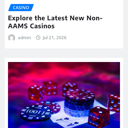
CASINO
Explore the Latest New Non-
AAMS Casinos
admin
Jul 21, 2026