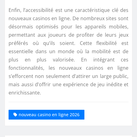
Enfin, l’accessibilité est une caractéristique clé des
nouveaux casinos en ligne. De nombreux sites sont
désormais optimisés pour les appareils mobiles,
permettant aux joueurs de profiter de leurs jeux
préférés où qu’ils soient. Cette flexibilité est
essentielle dans un monde où la mobilité est de
plus en plus valorisée. En intégrant ces
fonctionnalités, les nouveaux casinos en ligne
s’efforcent non seulement d’attirer un large public,
mais aussi d’offrir une expérience de jeu inédite et
enrichissante.
nouveau casino en ligne 2026