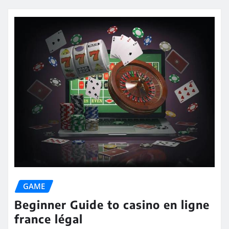
GAME
Beginner Guide to casino en ligne
france légal