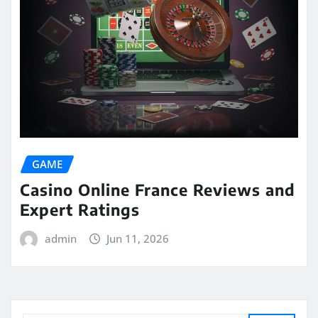
GAME
Casino Online France Reviews and
Expert Ratings
admin
Jun 11, 2026