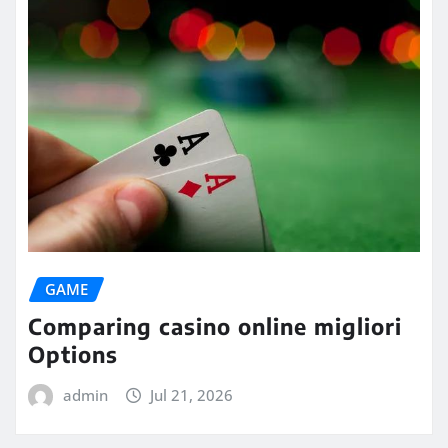
GAME
Comparing casino online migliori
Options
admin
Jul 21, 2026