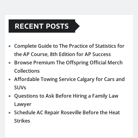
RECENT POSTS
Complete Guide to The Practice of Statistics for
the AP Course, 8th Edition for AP Success
Browse Premium The Offspring Official Merch
Collections
Affordable Towing Service Calgary for Cars and
SUVs
Questions to Ask Before Hiring a Family Law
Lawyer
Schedule AC Repair Roseville Before the Heat
Strikes