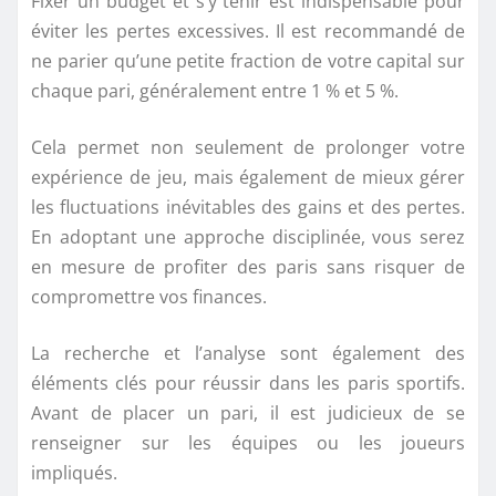
Fixer un budget et s’y tenir est indispensable pour
éviter les pertes excessives. Il est recommandé de
ne parier qu’une petite fraction de votre capital sur
chaque pari, généralement entre 1 % et 5 %.
Cela permet non seulement de prolonger votre
expérience de jeu, mais également de mieux gérer
les fluctuations inévitables des gains et des pertes.
En adoptant une approche disciplinée, vous serez
en mesure de profiter des paris sans risquer de
compromettre vos finances.
La recherche et l’analyse sont également des
éléments clés pour réussir dans les paris sportifs.
Avant de placer un pari, il est judicieux de se
renseigner sur les équipes ou les joueurs
impliqués.