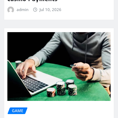
admin
Jul 10, 2026
GAME