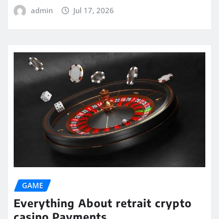
admin
Jul 17, 2026
GAME
Everything About retrait crypto
casino Payments