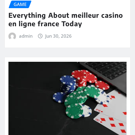
GAME
Everything About meilleur casino
en ligne france Today
admin
Jun 30, 2026