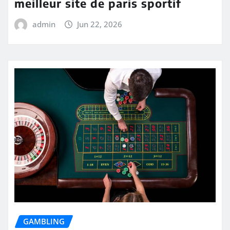
meilleur site de paris sportif
admin
Jun 22, 2026
GAMBLING