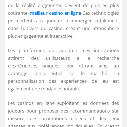
de la réalité augmentée devient de plus en plus
courante.
meilleur casino en ligne
Ces technologies
permettent aux joueurs d’immerger totalement
dans l’univers du casino, créant une atmosphère
plus engageante et interactive.
Les plateformes qui adoptent ces innovations
attirent des utilisateurs à la recherche
d’expériences uniques, leur offrant ainsi un
avantage concurrentiel sur le marché. La
personnalisation des expériences de jeu est
également une tendance notable.
Les casinos en ligne exploitent les données des
joueurs pour proposer des recommandations sur
mesure, des promotions ciblées et des jeux
adaptés aux préférences individuelles. En créant