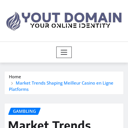
Skip
to
content
Home
Market Trends Shaping Meilleur Casino en Ligne
Platforms
GAMBLING
Market Trends