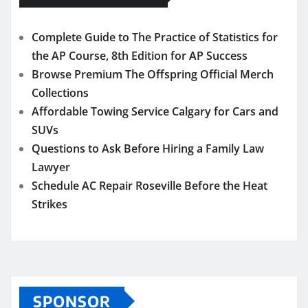
Complete Guide to The Practice of Statistics for
the AP Course, 8th Edition for AP Success
Browse Premium The Offspring Official Merch
Collections
Affordable Towing Service Calgary for Cars and
SUVs
Questions to Ask Before Hiring a Family Law
Lawyer
Schedule AC Repair Roseville Before the Heat
Strikes
SPONSOR