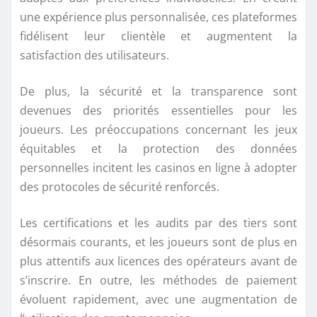
une expérience plus personnalisée, ces plateformes
fidélisent leur clientèle et augmentent la
satisfaction des utilisateurs.
De plus, la sécurité et la transparence sont
devenues des priorités essentielles pour les
joueurs. Les préoccupations concernant les jeux
équitables et la protection des données
personnelles incitent les casinos en ligne à adopter
des protocoles de sécurité renforcés.
Les certifications et les audits par des tiers sont
désormais courants, et les joueurs sont de plus en
plus attentifs aux licences des opérateurs avant de
s’inscrire. En outre, les méthodes de paiement
évoluent rapidement, avec une augmentation de