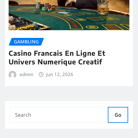
GAMBLING
Casino Francais En Ligne Et
Univers Numerique Creatif
admin
Jun 12, 2026
Go