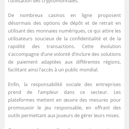
l’utilisation des cryptomonnaies.
De nombreux casinos en ligne proposent
désormais des options de dépôt et de retrait en
utilisant des monnaies numériques, ce qui attire les
utilisateurs soucieux de la confidentialité et de la
rapidité des transactions. Cette évolution
s’accompagne d’une volonté d’inclure des solutions
de paiement adaptées aux différentes régions,
facilitant ainsi l’accès à un public mondial.
Enfin, la responsabilité sociale des entreprises
prend de l’ampleur dans ce secteur. Les
plateformes mettent en œuvre des mesures pour
promouvoir le jeu responsable, en offrant des
outils permettant aux joueurs de gérer leurs mises.