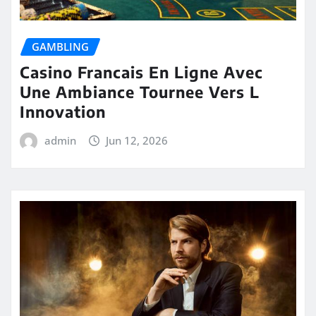
GAMBLING
Casino Francais En Ligne Avec
Une Ambiance Tournee Vers L
Innovation
admin
Jun 12, 2026