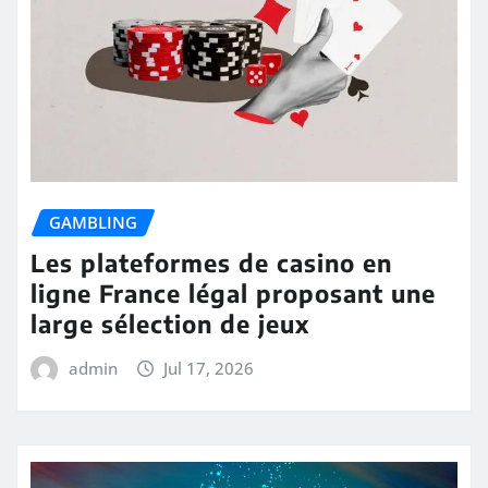
GAMBLING
Les plateformes de casino en
ligne France légal proposant une
large sélection de jeux
admin
Jul 17, 2026