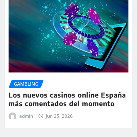
GAMBLING
Los nuevos casinos online España
más comentados del momento
admin
Jun 25, 2026