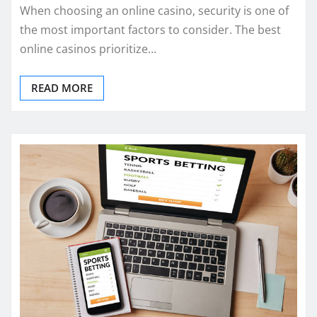
When choosing an online casino, security is one of
the most important factors to consider. The best
online casinos prioritize…
READ MORE