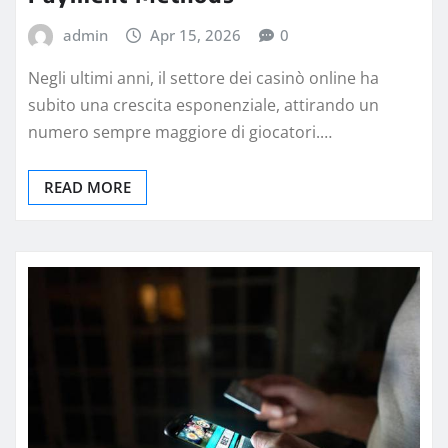
admin
Apr 15, 2026
0
Negli ultimi anni, il settore dei casinò online ha
subito una crescita esponenziale, attirando un
numero sempre maggiore di giocatori.…
READ MORE