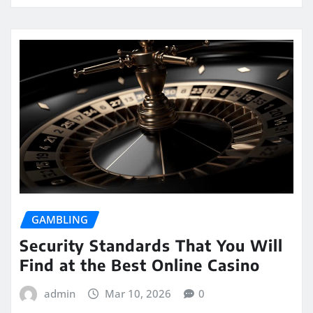
GAMBLING
Security Standards That You Will
Find at the Best Online Casino
admin
Mar 10, 2026
0