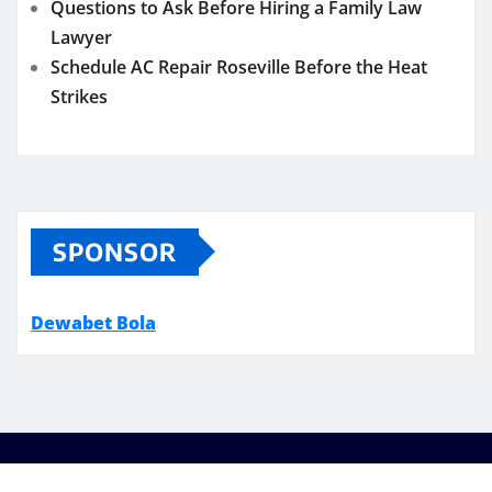
Questions to Ask Before Hiring a Family Law
Lawyer
Schedule AC Repair Roseville Before the Heat
Strikes
SPONSOR
Dewabet Bola