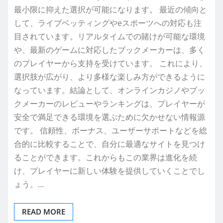
最小限に抑えた選択が可能になります。 最近の傾向と
して、ライブベッティングやeスポーツへの対応も注
目されています。リアルタイムでの賭けが可能な環境
や、最新のゲームに対応したブックメーカーは、多く
のプレイヤーから支持を受けています。 これにより、
選択肢が広がり、より多様な楽しみ方ができるように
なっています。結論として、オンラインカジノやブッ
クメーカーのレビューやランキングは、プレイヤーが
安全で満足できる環境を選ぶために欠かせない情報源
です。 信頼性、ボーナス、ユーザーサポートなどを総
合的に比較することで、自分に最適なサイトを見つけ
ることができます。これからもこの業界は進化を続
け、プレイヤーに新しい体験を提供していくことでし
ょう。…
READ MORE