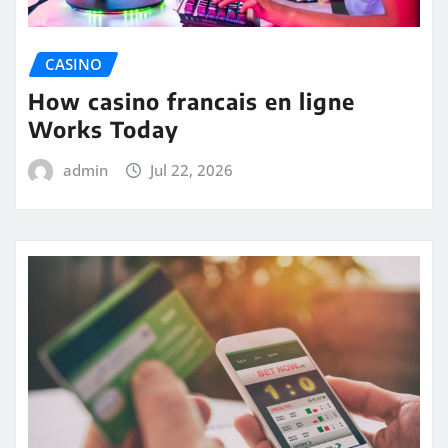
CASINO
How casino francais en ligne
Works Today
admin
Jul 22, 2026