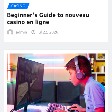
CASINO
Beginner’s Guide to nouveau
casino en ligne
admin
Jul 22, 2026