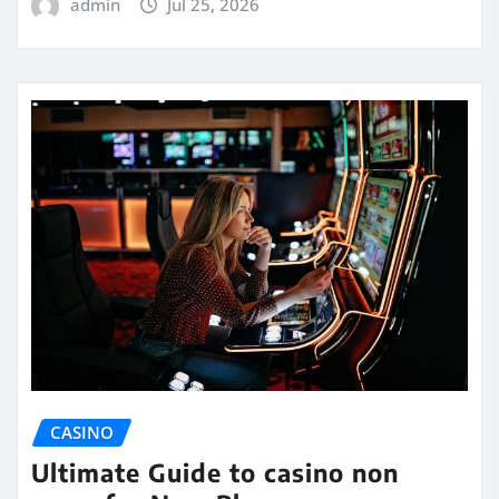
admin
Jul 25, 2026
CASINO
Ultimate Guide to casino non