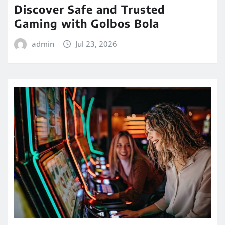
Discover Safe and Trusted
Gaming with Golbos Bola
admin
Jul 23, 2026