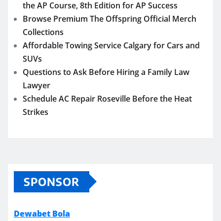
the AP Course, 8th Edition for AP Success
Browse Premium The Offspring Official Merch
Collections
Affordable Towing Service Calgary for Cars and
SUVs
Questions to Ask Before Hiring a Family Law
Lawyer
Schedule AC Repair Roseville Before the Heat
Strikes
SPONSOR
Dewabet Bola