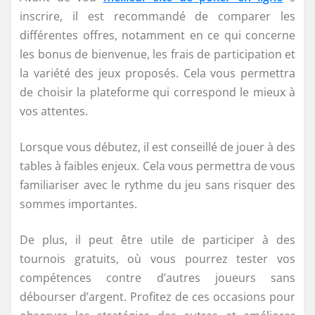
inscrire, il est recommandé de comparer les
différentes offres, notamment en ce qui concerne
les bonus de bienvenue, les frais de participation et
la variété des jeux proposés. Cela vous permettra
de choisir la plateforme qui correspond le mieux à
vos attentes.
Lorsque vous débutez, il est conseillé de jouer à des
tables à faibles enjeux. Cela vous permettra de vous
familiariser avec le rythme du jeu sans risquer des
sommes importantes.
De plus, il peut être utile de participer à des
tournois gratuits, où vous pourrez tester vos
compétences contre d’autres joueurs sans
débourser d’argent. Profitez de ces occasions pour