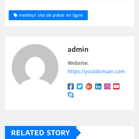
meilleur site de poker en ligne
admin
Website:
https://youtdomain.com
RELATED STORY