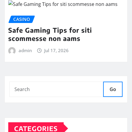
CASINO
Safe Gaming Tips for siti
scommesse non aams
admin
Jul 17, 2026
Go
CATEGORIES