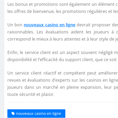
Les bonus et promotions sont également un élément clé
les offres de bienvenue, les promotions régulières et l
Un bon
nouveaux casino en ligne
devrait proposer des
raisonnables. Les évaluations aident les joueurs à c
correspond le mieux à leurs attentes et à leur style de j
Enfin, le service client est un aspect souvent négligé m
disponibilité et l’efficacité du support client, que ce soi
Un service client réactif et compétent peut améliore
revues et évaluations d’experts sur les casinos en lig
joueurs dans un marché en pleine expansion, leur pe
toute sécurité et plaisir.
nouveaux casino en ligne