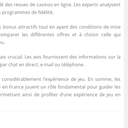
 des revues de casinos en ligne. Les experts analysent
es programmes de fidélité.
 bonus attractifs tout en ayant des conditions de mise
omparer les différentes offres et à choisir celle qui
eu.
ais crucial. Les avis fournissent des informations sur la
t par chat en direct, e-mail ou téléphone.
r considérablement l’expérience de jeu. En somme, les
ne en France jouent un rôle fondamental pour guider les
rmettant ainsi de profiter d’une expérience de jeu en