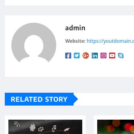
admin
Website:
https://youtdomain
RELATED STORY