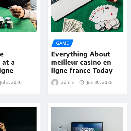
GAME
le
Everything About
 at a
meilleur casino en
ligne
ligne france Today
Jul 3, 2026
admin
Jun 30, 2026