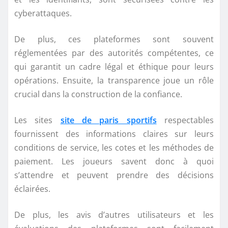
cyberattaques.
De plus, ces plateformes sont souvent
réglementées par des autorités compétentes, ce
qui garantit un cadre légal et éthique pour leurs
opérations. Ensuite, la transparence joue un rôle
crucial dans la construction de la confiance.
Les sites
site de paris sportifs
respectables
fournissent des informations claires sur leurs
conditions de service, les cotes et les méthodes de
paiement. Les joueurs savent donc à quoi
s’attendre et peuvent prendre des décisions
éclairées.
De plus, les avis d’autres utilisateurs et les