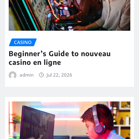
CASINO
Beginner’s Guide to nouveau
casino en ligne
admin
Jul 22, 2026