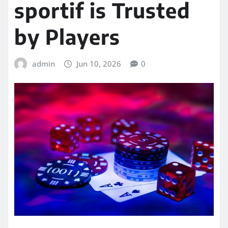
sportif is Trusted
by Players
admin
Jun 10, 2026
0