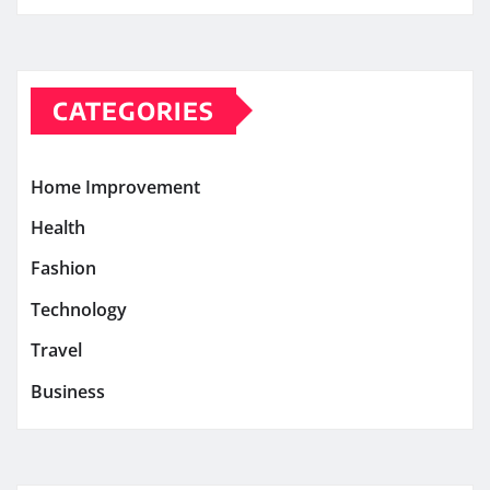
CATEGORIES
Home Improvement
Health
Fashion
Technology
Travel
Business