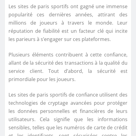
Les sites de paris sportifs ont gagné une immense
popularité ces dernières années, attirant des
millions de joueurs à travers le monde. Leur
réputation de fiabilité est un facteur clé qui incite
les parieurs à s’engager sur ces plateformes.
Plusieurs éléments contribuent à cette confiance,
allant de la sécurité des transactions à la qualité du
service client. Tout d’abord, la sécurité est
primordiale pour les joueurs.
Les sites de paris sportifs de confiance utilisent des
technologies de cryptage avancées pour protéger
les données personnelles et financières de leurs
utilisateurs. Cela signifie que les informations
sensibles, telles que les numéros de carte de crédit
et les identifiants, sont sécurisées contre les