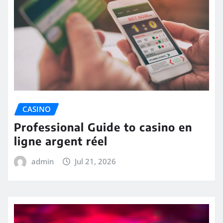
CASINO
Professional Guide to casino en
ligne argent réel
admin
Jul 21, 2026