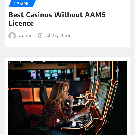
CASINO
Best Casinos Without AAMS
Licence
admin
Jul 25, 2026