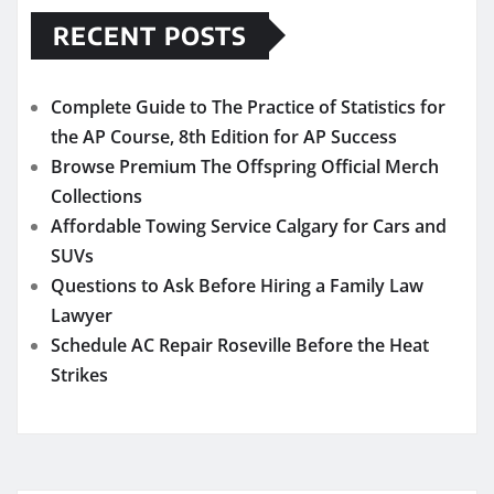
RECENT POSTS
Complete Guide to The Practice of Statistics for
the AP Course, 8th Edition for AP Success
Browse Premium The Offspring Official Merch
Collections
Affordable Towing Service Calgary for Cars and
SUVs
Questions to Ask Before Hiring a Family Law
Lawyer
Schedule AC Repair Roseville Before the Heat
Strikes