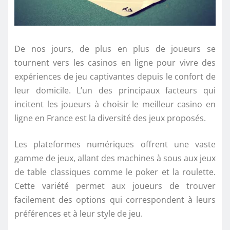
De nos jours, de plus en plus de joueurs se
tournent vers les casinos en ligne pour vivre des
expériences de jeu captivantes depuis le confort de
leur domicile. L’un des principaux facteurs qui
incitent les joueurs à choisir le meilleur casino en
ligne en France est la diversité des jeux proposés.
Les plateformes numériques offrent une vaste
gamme de jeux, allant des machines à sous aux jeux
de table classiques comme le poker et la roulette.
Cette variété permet aux joueurs de trouver
facilement des options qui correspondent à leurs
préférences et à leur style de jeu.