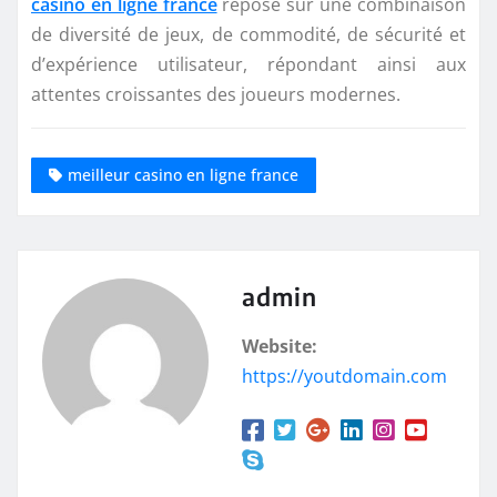
casino en ligne france
repose sur une combinaison
de diversité de jeux, de commodité, de sécurité et
d’expérience utilisateur, répondant ainsi aux
attentes croissantes des joueurs modernes.
meilleur casino en ligne france
admin
Website:
https://youtdomain.com