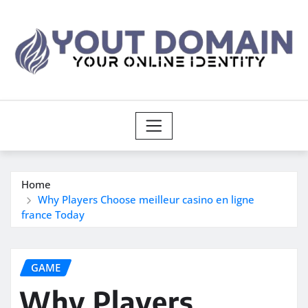
Skip
to
content
Home
Why Players Choose meilleur casino en ligne
france Today
GAME
Why Players