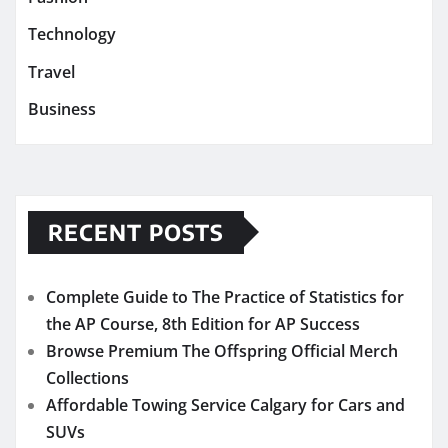
Technology
Travel
Business
RECENT POSTS
Complete Guide to The Practice of Statistics for
the AP Course, 8th Edition for AP Success
Browse Premium The Offspring Official Merch
Collections
Affordable Towing Service Calgary for Cars and
SUVs