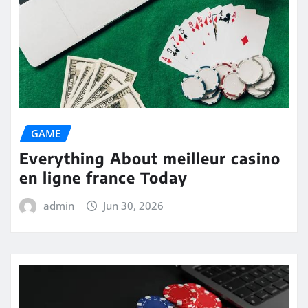
GAME
Everything About meilleur casino
en ligne france Today
admin
Jun 30, 2026