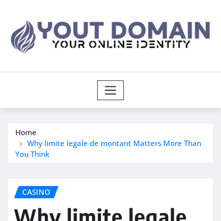
Skip
to
content
Home
Why limite legale de montant Matters More Than
You Think
CASINO
Why limite legale