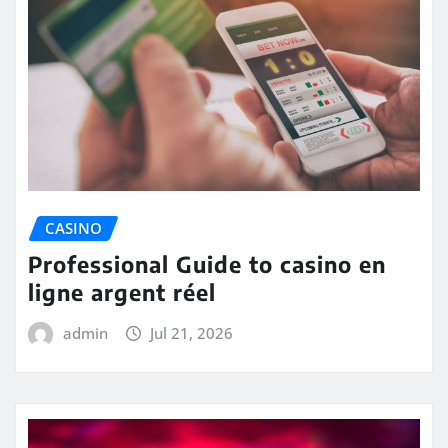
CASINO
Professional Guide to casino en
ligne argent réel
admin
Jul 21, 2026