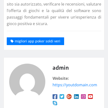
sito sia autorizzato, verificare le recensioni, valutare
l’offerta di giochi e la qualità del software sono
passaggi fondamentali per vivere un’esperienza di
gioco positiva e sicura.
migliori app poker soldi veri
admin
Website:
https://youtdomain.com