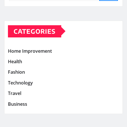
CATEGORIES
Home Improvement
Health
Fashion
Technology
Travel
Business