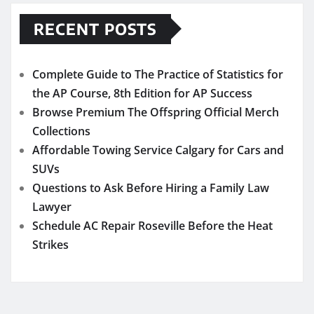
RECENT POSTS
Complete Guide to The Practice of Statistics for
the AP Course, 8th Edition for AP Success
Browse Premium The Offspring Official Merch
Collections
Affordable Towing Service Calgary for Cars and
SUVs
Questions to Ask Before Hiring a Family Law
Lawyer
Schedule AC Repair Roseville Before the Heat
Strikes