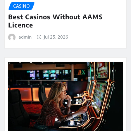
CASINO
Best Casinos Without AAMS
Licence
admin
Jul 25, 2026