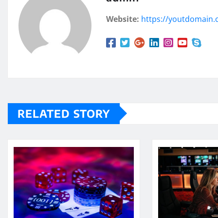
Website:
https://youtdomain
RELATED STORY