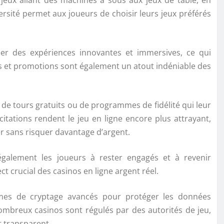
jeux allant des machines à sous aux jeux de table, en
versité permet aux joueurs de choisir leurs jeux préférés
éer des expériences innovantes et immersives, ce qui
nus et promotions sont également un atout indéniable des
de tours gratuits ou de programmes de fidélité qui leur
itations rendent le jeu en ligne encore plus attrayant,
r sans risquer davantage d’argent.
également les joueurs à rester engagés et à revenir
ct crucial des casinos en ligne argent réel.
èmes de cryptage avancés pour protéger les données
nombreux casinos sont régulés par des autorités de jeu,
t transparent.