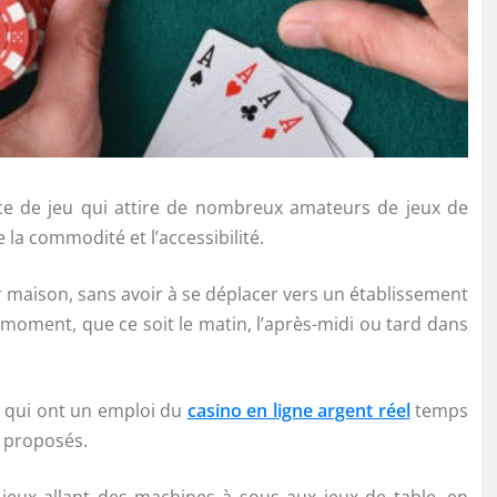
nce de jeu qui attire de nombreux amateurs de jeux de
 la commodité et l’accessibilité.
ur maison, sans avoir à se déplacer vers un établissement
ut moment, que ce soit le matin, l’après-midi ou tard dans
ux qui ont un emploi du
casino en ligne argent réel
temps
x proposés.