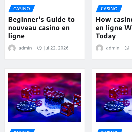
CASINO
CASINO
Beginner’s Guide to
How casino
nouveau casino en
en ligne 
ligne
Today
admin
Jul 22, 2026
admin