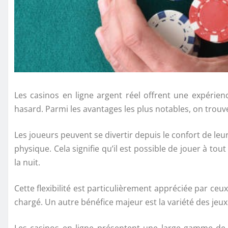
Les casinos en ligne argent réel offrent une expérie
hasard. Parmi les avantages les plus notables, on trouve
Les joueurs peuvent se divertir depuis le confort de le
physique. Cela signifie qu’il est possible de jouer à to
la nuit.
Cette flexibilité est particulièrement appréciée par ce
chargé. Un autre bénéfice majeur est la variété des jeu