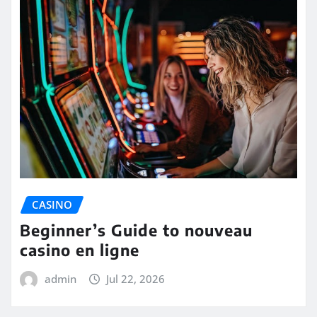
CASINO
Beginner’s Guide to nouveau
casino en ligne
admin
Jul 22, 2026