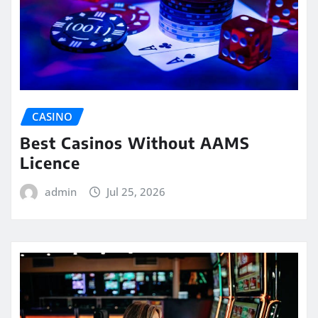
CASINO
Best Casinos Without AAMS
Licence
admin
Jul 25, 2026