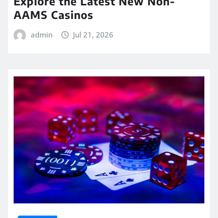
Explore the Latest New Non-
AAMS Casinos
admin
Jul 21, 2026