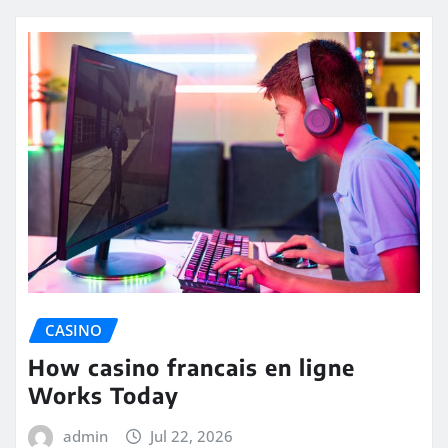
CASINO
How casino francais en ligne
Works Today
admin
Jul 22, 2026