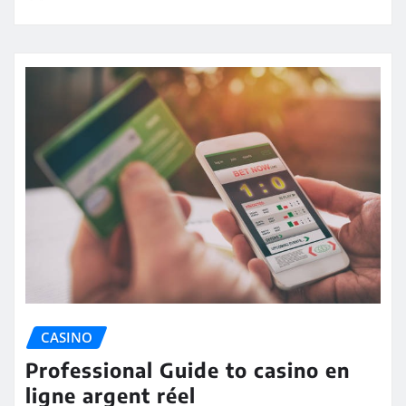
CASINO
Professional Guide to casino en
ligne argent réel