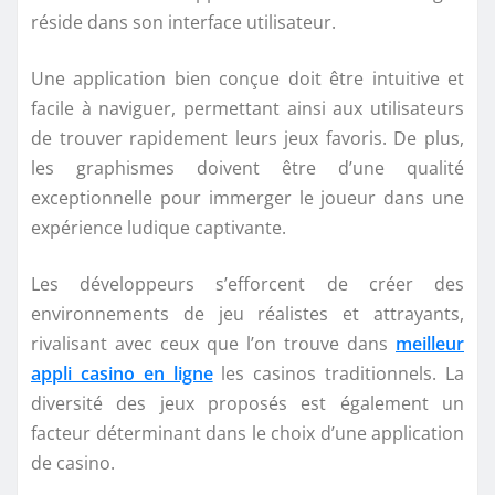
réside dans son interface utilisateur.
Une application bien conçue doit être intuitive et
facile à naviguer, permettant ainsi aux utilisateurs
de trouver rapidement leurs jeux favoris. De plus,
les graphismes doivent être d’une qualité
exceptionnelle pour immerger le joueur dans une
expérience ludique captivante.
Les développeurs s’efforcent de créer des
environnements de jeu réalistes et attrayants,
rivalisant avec ceux que l’on trouve dans
meilleur
appli casino en ligne
les casinos traditionnels. La
diversité des jeux proposés est également un
facteur déterminant dans le choix d’une application
de casino.