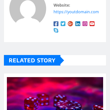
Website:
https://youtdomain.com
RELATED STORY