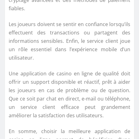
cryptage avancées et des méthodes de paiement
fiables.
Les joueurs doivent se sentir en confiance lorsqu’ils
effectuent des transactions ou partagent des
informations sensibles. Enfin, le service client joue
un rôle essentiel dans l’expérience mobile d’un
utilisateur.
Une application de casino en ligne de qualité doit
offrir un support disponible et réactif, prêt à aider
les joueurs en cas de problème ou de question.
Que ce soit par chat en direct, e-mail ou téléphone,
un service client efficace peut grandement
améliorer la satisfaction des utilisateurs.
En somme, choisir la meilleure application de