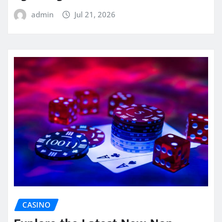
admin
Jul 21, 2026
CASINO