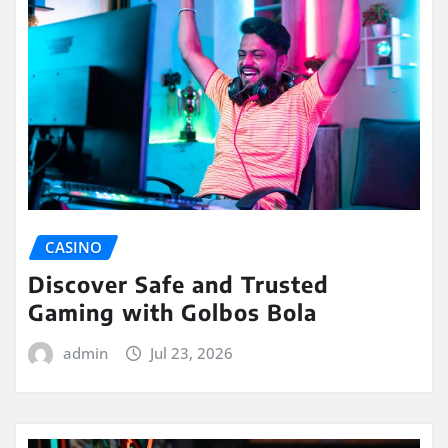
CASINO
Discover Safe and Trusted
Gaming with Golbos Bola
admin
Jul 23, 2026