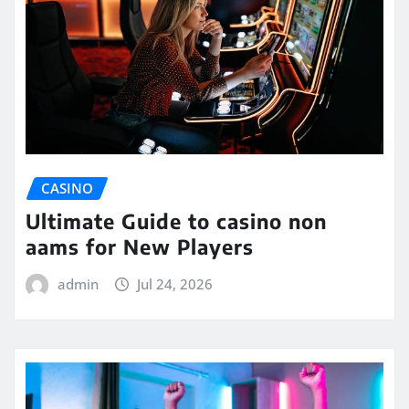
CASINO
Ultimate Guide to casino non
aams for New Players
admin
Jul 24, 2026