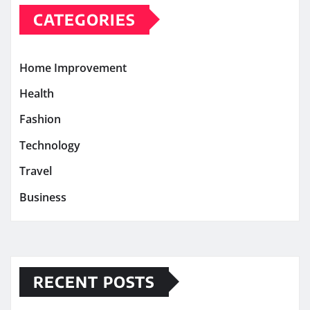
CATEGORIES
Home Improvement
Health
Fashion
Technology
Travel
Business
RECENT POSTS