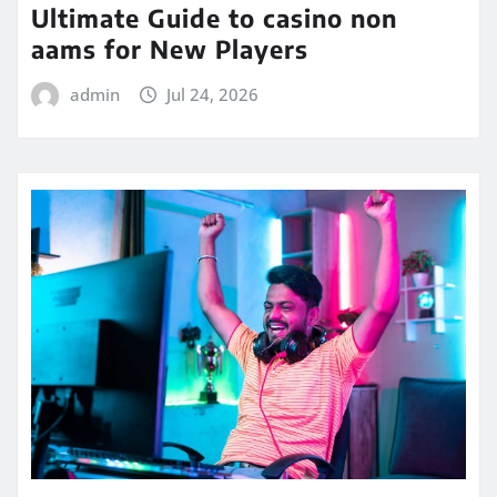
Ultimate Guide to casino non
aams for New Players
admin
Jul 24, 2026