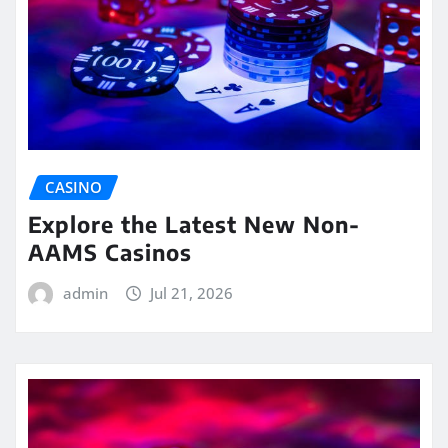
CASINO
Explore the Latest New Non-
AAMS Casinos
admin
Jul 21, 2026