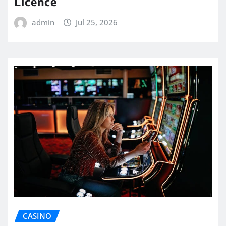
Licence
admin
Jul 25, 2026
CASINO