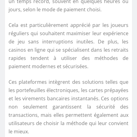
un temps record, souvent en quelques heures ou
jours, selon le mode de paiement choisi.
Cela est particulièrement apprécié par les joueurs
réguliers qui souhaitent maximiser leur expérience
de jeu sans interruptions inutiles. De plus, les
casinos en ligne qui se spécialisent dans les retraits
rapides tendent à utiliser des méthodes de
paiement modernes et sécurisées.
Ces plateformes intègrent des solutions telles que
les portefeuilles électroniques, les cartes prépayées
et les virements bancaires instantanés. Ces options
non seulement garantissent la sécurité des
transactions, mais elles permettent également aux
utilisateurs de choisir la méthode qui leur convient
le mieux.