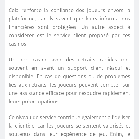
Cela renforce la confiance des joueurs envers la
plateforme, car ils savent que leurs informations
financières sont protégées. Un autre aspect à
considérer est le service client proposé par ces
casinos.
Un bon casino avec des retraits rapides met
souvent en avant un support client réactif et
disponible. En cas de questions ou de problèmes
liés aux retraits, les joueurs peuvent compter sur
une assistance efficace pour résoudre rapidement
leurs préoccupations.
Ce niveau de service contribue également à fidéliser
la clientèle, car les joueurs se sentent valorisés et
soutenus dans leur expérience de jeu. Enfin, le