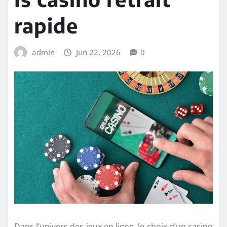
rapide
admin
Jun 22, 2026
0
Dans l’univers des jeux en ligne, le choix d’un casino