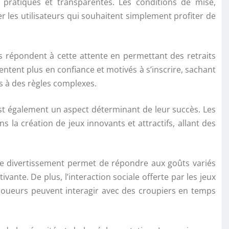
 pratiques et transparentes. Les conditions de mise,
 les utilisateurs qui souhaitent simplement profiter de
s répondent à cette attente en permettant des retraits
entent plus en confiance et motivés à s’inscrire, sachant
is à des règles complexes.
 est également un aspect déterminant de leur succès. Les
 la création de jeux innovants et attractifs, allant des
de divertissement permet de répondre aux goûts variés
vante. De plus, l’interaction sociale offerte par les jeux
es joueurs peuvent interagir avec des croupiers en temps