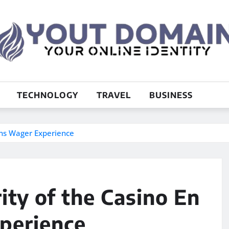
TECHNOLOGY
TRAVEL
BUSINESS
ans Wager Experience
ty of the Casino En
perience