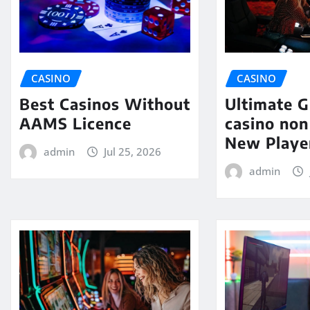
CASINO
CASINO
Best Casinos Without
Ultimate G
AAMS Licence
casino non
New Playe
admin
Jul 25, 2026
admin