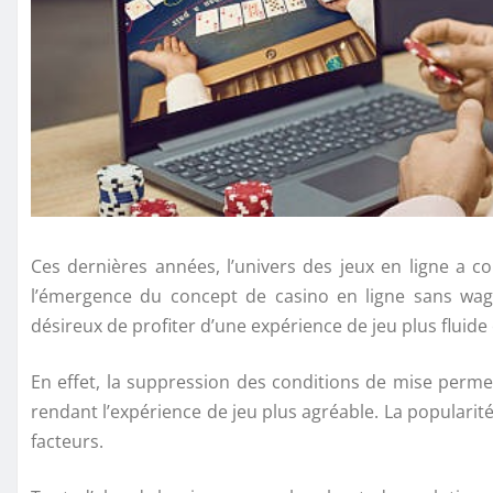
Ces dernières années, l’univers des jeux en ligne a 
l’émergence du concept de casino en ligne sans wag
désireux de profiter d’une expérience de jeu plus fluide
En effet, la suppression des conditions de mise permet 
rendant l’expérience de jeu plus agréable. La popularit
facteurs.