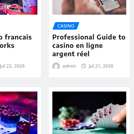
CASINO
 francais
Professional Guide to
Works
casino en ligne
argent réel
Jul 22, 2026
admin
Jul 21, 2026