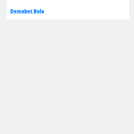
Dewabet Bola