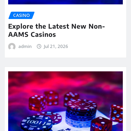
CASINO
Explore the Latest New Non-
AAMS Casinos
admin
Jul 21, 2026