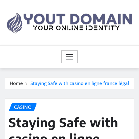
Skip
to
content
Home
Staying Safe with casino en ligne france légal
CASINO
Staying Safe with
casino en ligne