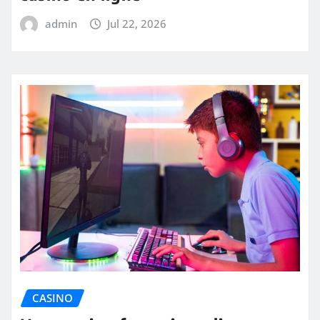
admin
Jul 22, 2026
CASINO