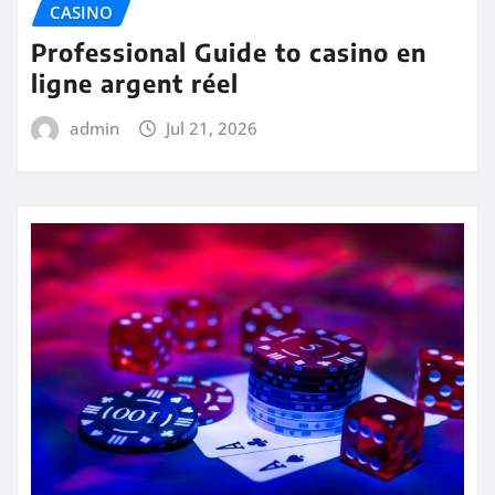
CASINO
Professional Guide to casino en
ligne argent réel
admin
Jul 21, 2026