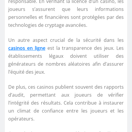
responsable. En vérifiant la licence d’un casino, les
joueurs s’assurent que leurs informations
personnelles et financières sont protégées par des
technologies de cryptage avancées.
Un autre aspect crucial de la sécurité dans les
casinos en ligne
est la transparence des jeux. Les
établissements légaux doivent utiliser des
générateurs de nombres aléatoires afin d’assurer
l’équité des jeux.
De plus, ces casinos publient souvent des rapports
d’audit, permettant aux joueurs de vérifier
l’intégrité des résultats. Cela contribue à instaurer
un climat de confiance entre les joueurs et les
opérateurs.