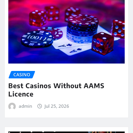
CASINO
Best Casinos Without AAMS
Licence
admin
Jul 25, 2026