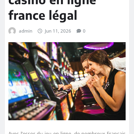
france légal
admin
Jun 11, 2026
0
Avec l’essor du jeu en ligne, de nombreux Français