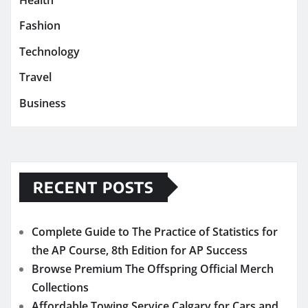
Health
Fashion
Technology
Travel
Business
RECENT POSTS
Complete Guide to The Practice of Statistics for
the AP Course, 8th Edition for AP Success
Browse Premium The Offspring Official Merch
Collections
Affordable Towing Service Calgary for Cars and