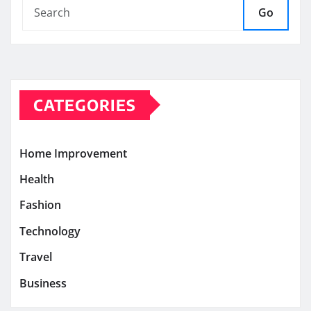
Go
CATEGORIES
Home Improvement
Health
Fashion
Technology
Travel
Business