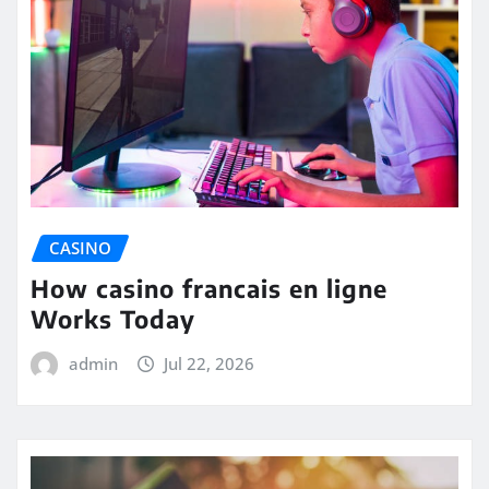
CASINO
How casino francais en ligne
Works Today
admin
Jul 22, 2026