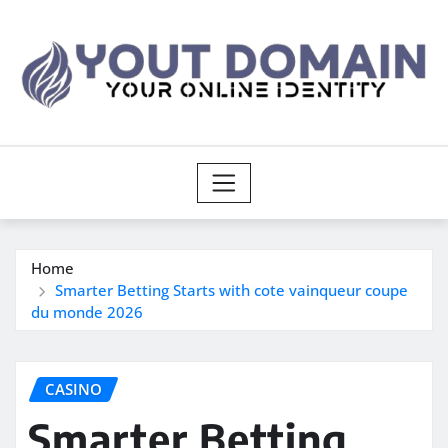
Skip
to
content
Home
Smarter Betting Starts with cote vainqueur coupe
du monde 2026
CASINO
Smarter Betting