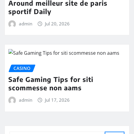
Around meilleur site de paris
sportif Daily
admin
Jul 20, 2026
CASINO
Safe Gaming Tips for siti
scommesse non aams
admin
Jul 17, 2026