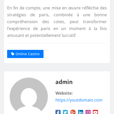
En fin de compte, une mise en œuvre réfléchie des
stratégies de paris, combinée à une bonne
compréhension des cotes, peut transformer
l’expérience de paris en un moment à la fois
amusant et potentiellement lucratif.
Online Casino
admin
Website:
https://youtdomain.com