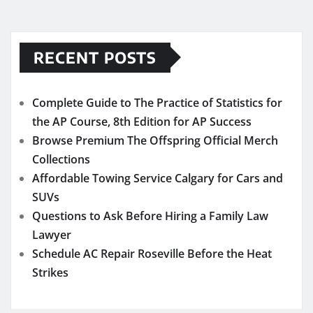
RECENT POSTS
Complete Guide to The Practice of Statistics for
the AP Course, 8th Edition for AP Success
Browse Premium The Offspring Official Merch
Collections
Affordable Towing Service Calgary for Cars and
SUVs
Questions to Ask Before Hiring a Family Law
Lawyer
Schedule AC Repair Roseville Before the Heat
Strikes