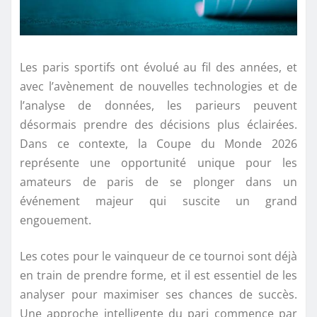
Les paris sportifs ont évolué au fil des années, et
avec l’avènement de nouvelles technologies et de
l’analyse de données, les parieurs peuvent
désormais prendre des décisions plus éclairées.
Dans ce contexte, la Coupe du Monde 2026
représente une opportunité unique pour les
amateurs de paris de se plonger dans un
événement majeur qui suscite un grand
engouement.
Les cotes pour le vainqueur de ce tournoi sont déjà
en train de prendre forme, et il est essentiel de les
analyser pour maximiser ses chances de succès.
Une approche intelligente du pari commence par