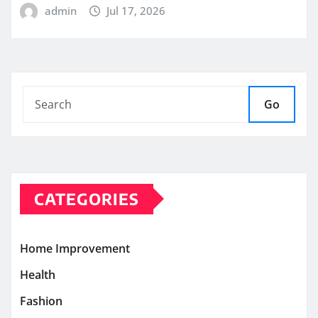
admin
Jul 17, 2026
Go
CATEGORIES
Home Improvement
Health
Fashion