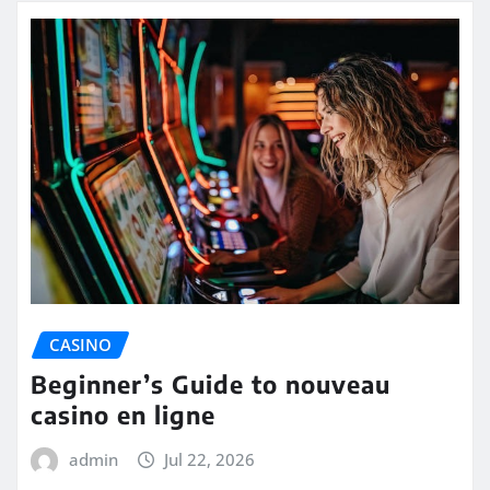
CASINO
Beginner’s Guide to nouveau
casino en ligne
admin
Jul 22, 2026