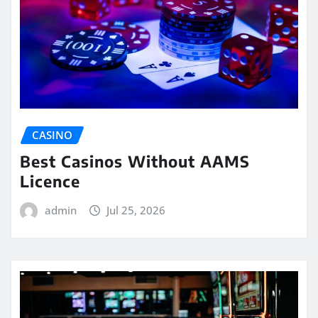
CASINO
Best Casinos Without AAMS
Licence
admin
Jul 25, 2026