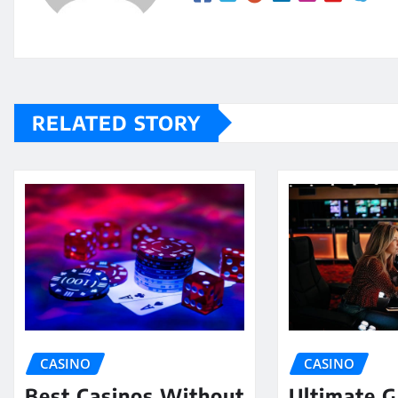
RELATED STORY
CASINO
CASINO
Best Casinos Without
Ultimate G