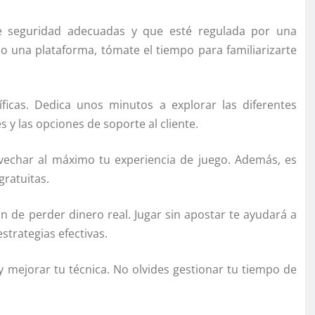
e seguridad adecuadas y que esté regulada por una
 una plataforma, tómate el tiempo para familiarizarte
íficas. Dedica unos minutos a explorar las diferentes
 y las opciones de soporte al cliente.
ovechar al máximo tu experiencia de juego. Además, es
ratuitas.
ión de perder dinero real. Jugar sin apostar te ayudará a
strategias efectivas.
 mejorar tu técnica. No olvides gestionar tu tiempo de