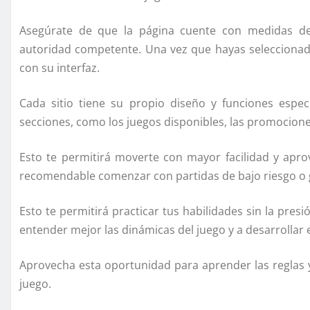
Asegúrate de que la página cuente con medidas d
autoridad competente. Una vez que hayas seleccionado
con su interfaz.
Cada sitio tiene su propio diseño y funciones espec
secciones, como los juegos disponibles, las promociones
Esto te permitirá moverte con mayor facilidad y apr
recomendable comenzar con partidas de bajo riesgo o g
Esto te permitirá practicar tus habilidades sin la pres
entender mejor las dinámicas del juego y a desarrollar e
Aprovecha esta oportunidad para aprender las reglas y
juego.