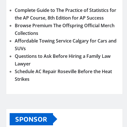
Complete Guide to The Practice of Statistics for
the AP Course, 8th Edition for AP Success
Browse Premium The Offspring Official Merch
Collections
Affordable Towing Service Calgary for Cars and
SUVs
Questions to Ask Before Hiring a Family Law
Lawyer
Schedule AC Repair Roseville Before the Heat
Strikes
SPONSOR