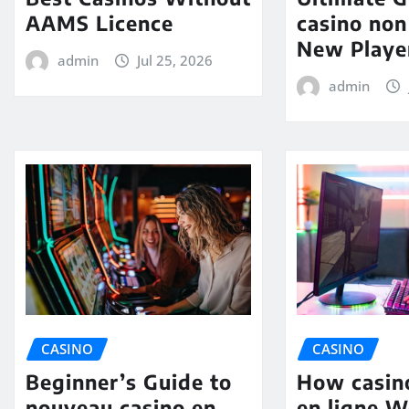
AAMS Licence
casino non
New Playe
admin
Jul 25, 2026
admin
CASINO
CASINO
Beginner’s Guide to
How casino
nouveau casino en
en ligne 