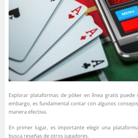
Explorar plataformas de póker en línea gratis puede
embargo, es fundamental contar con algunos consejos
manera efectiva.
En primer lugar, es importante elegir una plataforma
busca reseñas de otros jugadores.