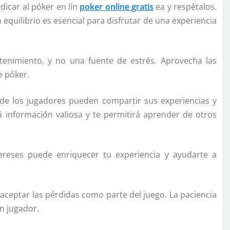
dicar al póker en lín
poker online gratis
ea y respétalos.
 equilibrio es esencial para disfrutar de una experiencia
enimiento, y no una fuente de estrés. Aprovecha las
e póker.
onde los jugadores pueden compartir sus experiencias y
á información valiosa y te permitirá aprender de otros
ereses puede enriquecer tu experiencia y ayudarte a
ceptar las pérdidas como parte del juego. La paciencia
n jugador.