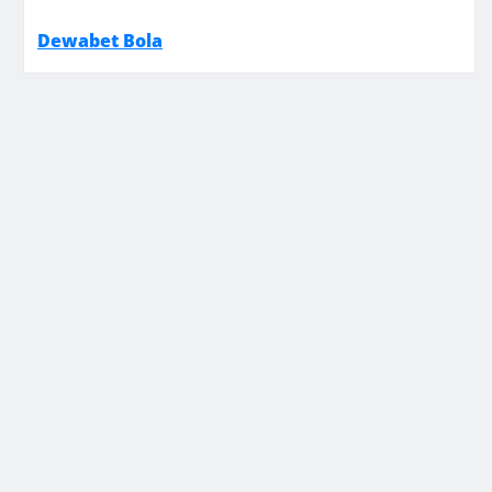
Dewabet Bola