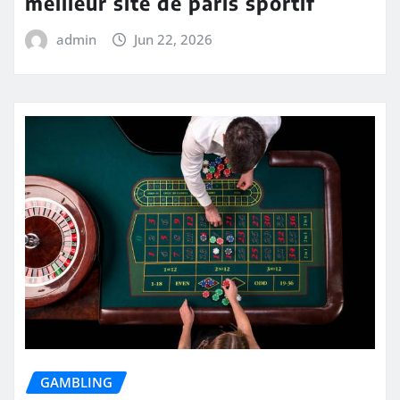
meilleur site de paris sportif
admin
Jun 22, 2026
GAMBLING