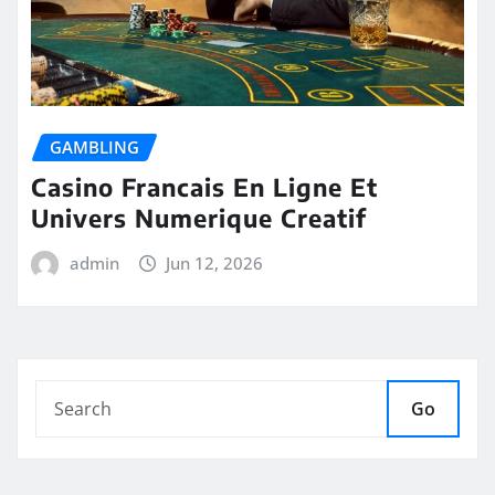
GAMBLING
Casino Francais En Ligne Et
Univers Numerique Creatif
admin
Jun 12, 2026
Go