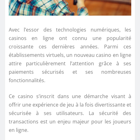
Avec l’essor des technologies numériques, les
casinos en ligne ont connu une popularité
croissante ces dernières années. Parmi ces
établissements virtuels, un nouveau casino en ligne
attire particulièrement l’attention grâce à ses
paiements sécurisés et ses nombreuses
fonctionnalités.
Ce casino s’inscrit dans une démarche visant à
offrir une expérience de jeu à la fois divertissante et
sécurisée à ses utilisateurs. La sécurité des
transactions est un enjeu majeur pour les joueurs
en ligne.