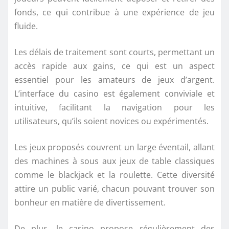
fonds, ce qui contribue à une expérience de jeu
fluide.
Les délais de traitement sont courts, permettant un
accès rapide aux gains, ce qui est un aspect
essentiel pour les amateurs de jeux d’argent.
L’interface du casino est également conviviale et
intuitive, facilitant la navigation pour les
utilisateurs, qu’ils soient novices ou expérimentés.
Les jeux proposés couvrent un large éventail, allant
des machines à sous aux jeux de table classiques
comme le blackjack et la roulette. Cette diversité
attire un public varié, chacun pouvant trouver son
bonheur en matière de divertissement.
De plus, le casino propose régulièrement des