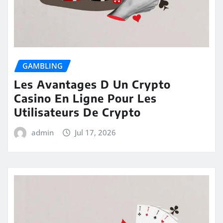
GAMBLING
Les Avantages D Un Crypto
Casino En Ligne Pour Les
Utilisateurs De Crypto
admin
Jul 17, 2026