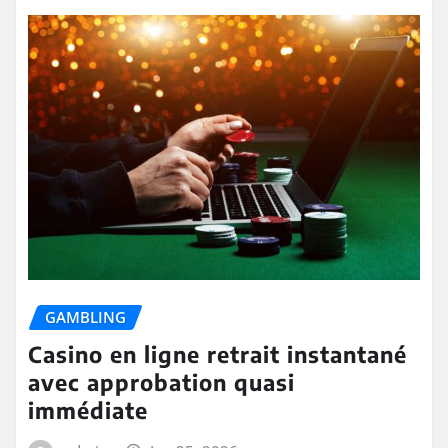
GAMBLING
Casino en ligne retrait instantané
avec approbation quasi
immédiate