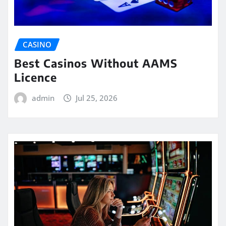
CASINO
Best Casinos Without AAMS
Licence
admin
Jul 25, 2026