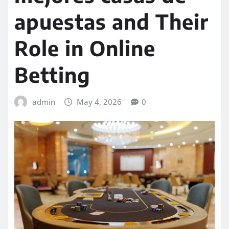
apuestas and Their
Role in Online
Betting
admin
May 4, 2026
0