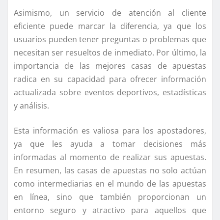
Asimismo, un servicio de atención al cliente
eficiente puede marcar la diferencia, ya que los
usuarios pueden tener preguntas o problemas que
necesitan ser resueltos de inmediato. Por último, la
importancia de las mejores casas de apuestas
radica en su capacidad para ofrecer información
actualizada sobre eventos deportivos, estadísticas
y análisis.
Esta información es valiosa para los apostadores,
ya que les ayuda a tomar decisiones más
informadas al momento de realizar sus apuestas.
En resumen, las casas de apuestas no solo actúan
como intermediarias en el mundo de las apuestas
en línea, sino que también proporcionan un
entorno seguro y atractivo para aquellos que