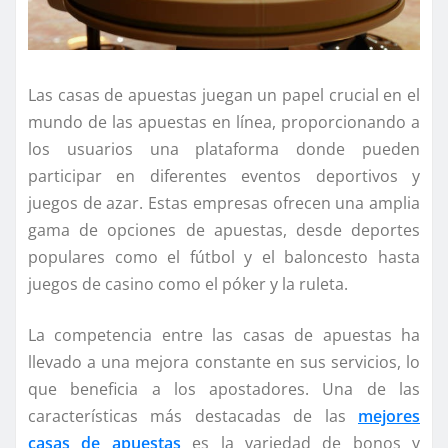
Las casas de apuestas juegan un papel crucial en el
mundo de las apuestas en línea, proporcionando a
los usuarios una plataforma donde pueden
participar en diferentes eventos deportivos y
juegos de azar. Estas empresas ofrecen una amplia
gama de opciones de apuestas, desde deportes
populares como el fútbol y el baloncesto hasta
juegos de casino como el póker y la ruleta.
La competencia entre las casas de apuestas ha
llevado a una mejora constante en sus servicios, lo
que beneficia a los apostadores. Una de las
características más destacadas de las
mejores
casas de apuestas
es la variedad de bonos y