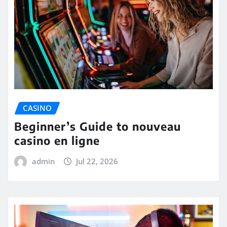
CASINO
Beginner’s Guide to nouveau
casino en ligne
admin
Jul 22, 2026