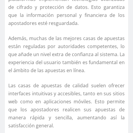
de cifrado y protección de datos. Esto garantiza
que la información personal y financiera de los
apostadores esté resguardada.
Además, muchas de las mejores casas de apuestas
están reguladas por autoridades competentes, lo
que añade un nivel extra de confianza al sistema. La
experiencia del usuario también es fundamental en
el ámbito de las apuestas en línea.
Las casas de apuestas de calidad suelen ofrecer
interfaces intuitivas y accesibles, tanto en sus sitios
web como en aplicaciones móviles. Esto permite
que los apostadores realicen sus apuestas de
manera rápida y sencilla, aumentando así la
satisfacción general.