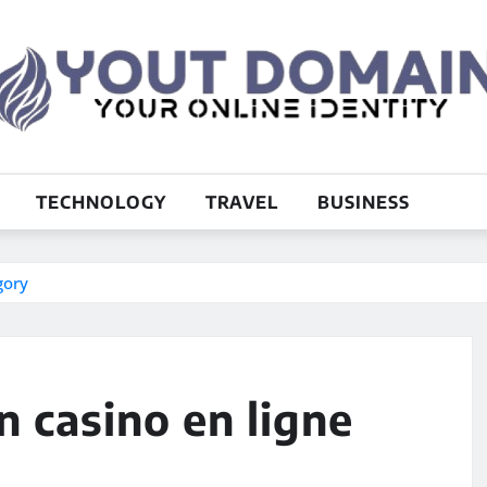
TECHNOLOGY
TRAVEL
BUSINESS
gory
n casino en ligne