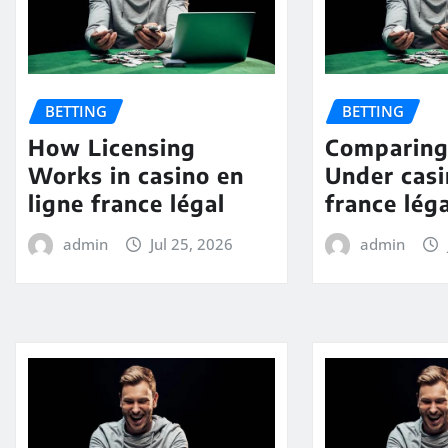
BETTING
BETTING
How Licensing
Comparing
Works in casino en
Under casi
ligne france légal
france lég
admin
Jul 25, 2026
admin