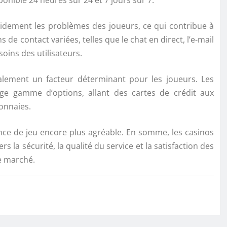
onible 24 heures sur 24 et 7 jours sur 7.
idement les problèmes des joueurs, ce qui contribue à
de contact variées, telles que le chat en direct, l’e-mail
oins des utilisateurs.
alement un facteur déterminant pour les joueurs. Les
e gamme d’options, allant des cartes de crédit aux
onnaies.
rience de jeu encore plus agréable. En somme, les casinos
s la sécurité, la qualité du service et la satisfaction des
le marché.