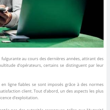
 fulgurante au cours des dernières années, attirant des
ultitude d’opérateurs, certains se distinguent par leur
 en ligne fiables se sont imposés grâce à des normes
atisfaction client. Tout d’abord, un des aspects les plus
icence d’exploitation.