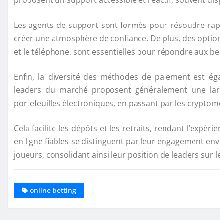
proposent un support accessible et réactif, souvent disp
Les agents de support sont formés pour résoudre rap
créer une atmosphère de confiance. De plus, des options 
et le téléphone, sont essentielles pour répondre aux bes
Enfin, la diversité des méthodes de paiement est ég
leaders du marché proposent généralement une larg
portefeuilles électroniques, en passant par les cryptom
Cela facilite les dépôts et les retraits, rendant l’expé
en ligne fiables se distinguent par leur engagement enver
joueurs, consolidant ainsi leur position de leaders sur 
online betting