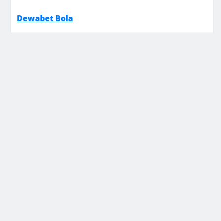
Dewabet Bola