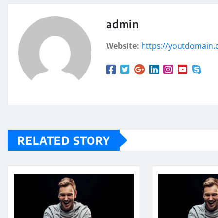
admin
Website:
https://youtdomain
RELATED STORY