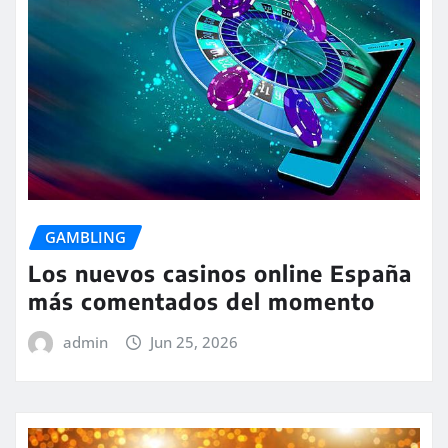
GAMBLING
Los nuevos casinos online España
más comentados del momento
admin
Jun 25, 2026