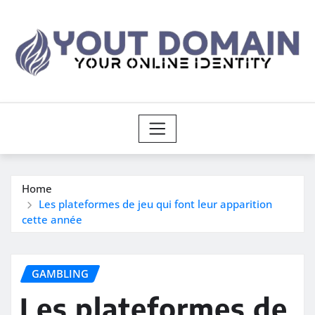
Skip
to
content
Home
Les plateformes de jeu qui font leur apparition
cette année
GAMBLING
Les plateformes de