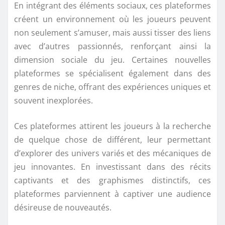
En intégrant des éléments sociaux, ces plateformes
créent un environnement où les joueurs peuvent
non seulement s’amuser, mais aussi tisser des liens
avec d’autres passionnés, renforçant ainsi la
dimension sociale du jeu. Certaines nouvelles
plateformes se spécialisent également dans des
genres de niche, offrant des expériences uniques et
souvent inexplorées.
Ces plateformes attirent les joueurs à la recherche
de quelque chose de différent, leur permettant
d’explorer des univers variés et des mécaniques de
jeu innovantes. En investissant dans des récits
captivants et des graphismes distinctifs, ces
plateformes parviennent à captiver une audience
désireuse de nouveautés.