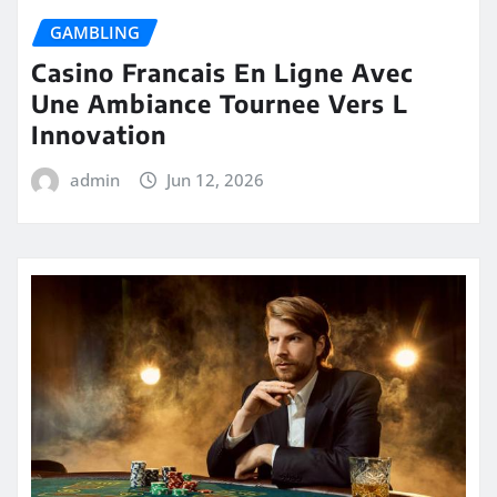
GAMBLING
Casino Francais En Ligne Avec
Une Ambiance Tournee Vers L
Innovation
admin
Jun 12, 2026