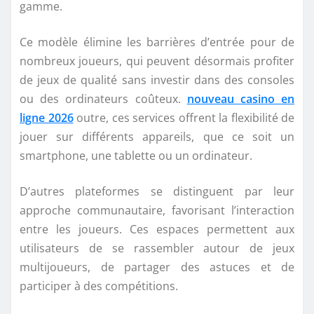
gamme.
Ce modèle élimine les barrières d’entrée pour de
nombreux joueurs, qui peuvent désormais profiter
de jeux de qualité sans investir dans des consoles
ou des ordinateurs coûteux.
nouveau casino en
ligne 2026
outre, ces services offrent la flexibilité de
jouer sur différents appareils, que ce soit un
smartphone, une tablette ou un ordinateur.
D’autres plateformes se distinguent par leur
approche communautaire, favorisant l’interaction
entre les joueurs. Ces espaces permettent aux
utilisateurs de se rassembler autour de jeux
multijoueurs, de partager des astuces et de
participer à des compétitions.