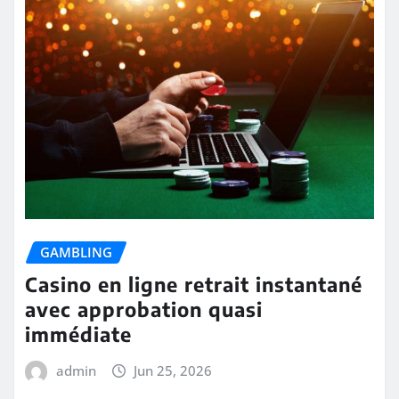
GAMBLING
Casino en ligne retrait instantané
avec approbation quasi
immédiate
admin
Jun 25, 2026