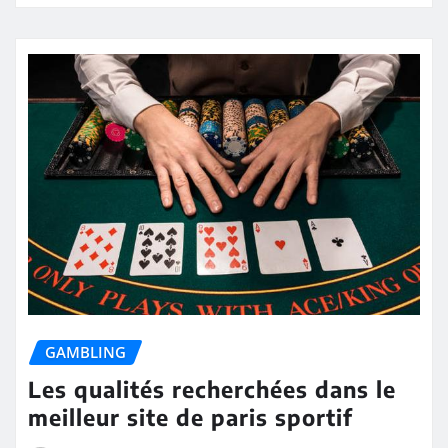
GAMBLING
Les qualités recherchées dans le
meilleur site de paris sportif