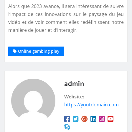
Alors que 2023 avance, il sera intéressant de suivre
l’impact de ces innovations sur le paysage du jeu
vidéo et de voir comment elles redéfinissent notre
manière de jouer et d’interagir.
Online gambing play
admin
Website:
https://youtdomain.com