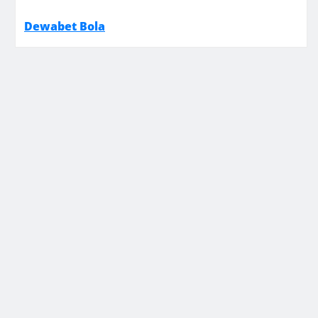
Dewabet Bola