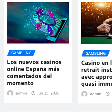
GAMBLING
GAMBLING
Los nuevos casinos
Casino en 
online España más
retrait ins
comentados del
avec appr
momento
quasi imm
admin
Jun 25, 2026
admin