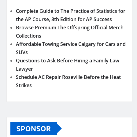
Complete Guide to The Practice of Statistics for
the AP Course, 8th Edition for AP Success
Browse Premium The Offspring Official Merch
Collections
Affordable Towing Service Calgary for Cars and
SUVs
Questions to Ask Before Hiring a Family Law
Lawyer
Schedule AC Repair Roseville Before the Heat
Strikes
SPONSOR