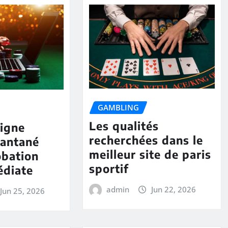
GAMBLING
Les qualités
ligne
recherchées dans le
tantané
meilleur site de paris
obation
sportif
édiate
admin
Jun 22, 2026
Jun 25, 2026