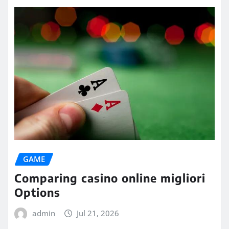
GAME
Comparing casino online migliori
Options
admin
Jul 21, 2026