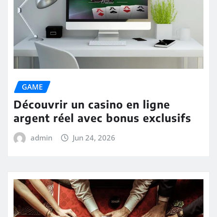
GAME
Découvrir un casino en ligne
argent réel avec bonus exclusifs
admin
Jun 24, 2026