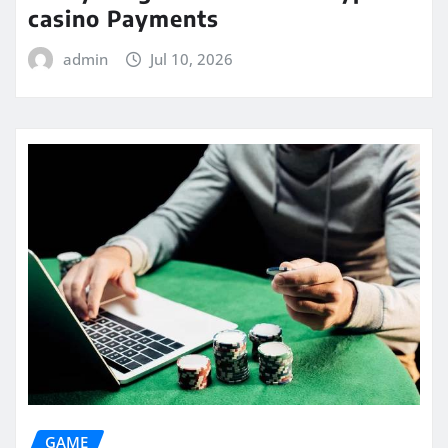
casino Payments
admin
Jul 10, 2026
GAME