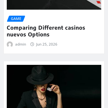
GAME
Comparing Different casinos
nuevos Options
admin
Jun 25, 2026