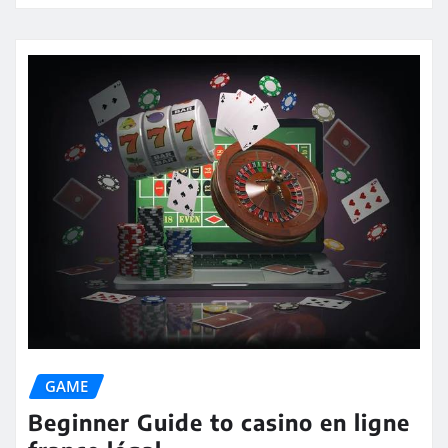
GAME
Beginner Guide to casino en ligne