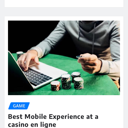
GAME
Best Mobile Experience at a
casino en ligne