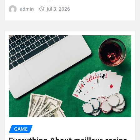
admin
Jul 3, 2026
GAME