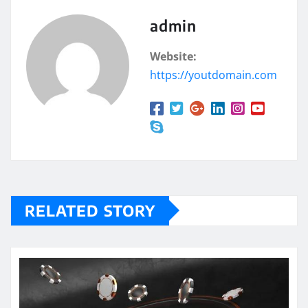
admin
Website:
https://youtdomain.com
RELATED STORY