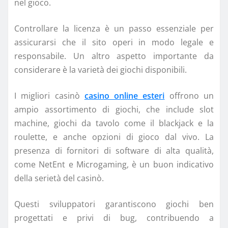
nel gioco.
Controllare la licenza è un passo essenziale per
assicurarsi che il sito operi in modo legale e
responsabile. Un altro aspetto importante da
considerare è la varietà dei giochi disponibili.
I migliori casinò
casino online esteri
offrono un
ampio assortimento di giochi, che include slot
machine, giochi da tavolo come il blackjack e la
roulette, e anche opzioni di gioco dal vivo. La
presenza di fornitori di software di alta qualità,
come NetEnt e Microgaming, è un buon indicativo
della serietà del casinò.
Questi sviluppatori garantiscono giochi ben
progettati e privi di bug, contribuendo a