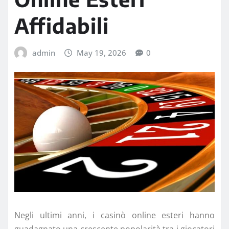
Affidabili
admin
May 19, 2026
0
Negli ultimi anni, i casinò online esteri hanno