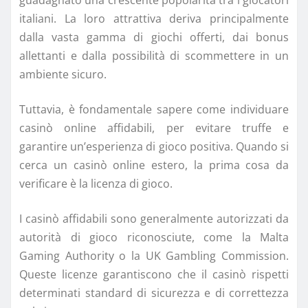
guadagnato una crescente popolarità tra i giocatori
italiani. La loro attrattiva deriva principalmente
dalla vasta gamma di giochi offerti, dai bonus
allettanti e dalla possibilità di scommettere in un
ambiente sicuro.
Tuttavia, è fondamentale sapere come individuare
casinò online affidabili, per evitare truffe e
garantire un’esperienza di gioco positiva. Quando si
cerca un casinò online estero, la prima cosa da
verificare è la licenza di gioco.
I casinò affidabili sono generalmente autorizzati da
autorità di gioco riconosciute, come la Malta
Gaming Authority o la UK Gambling Commission.
Queste licenze garantiscono che il casinò rispetti
determinati standard di sicurezza e di correttezza