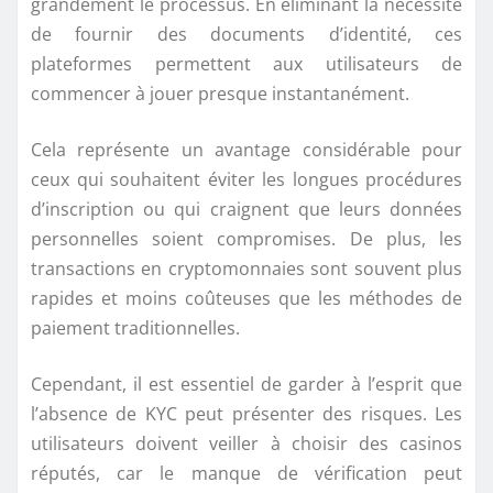
grandement le processus. En éliminant la nécessité
de fournir des documents d’identité, ces
plateformes permettent aux utilisateurs de
commencer à jouer presque instantanément.
Cela représente un avantage considérable pour
ceux qui souhaitent éviter les longues procédures
d’inscription ou qui craignent que leurs données
personnelles soient compromises. De plus, les
transactions en cryptomonnaies sont souvent plus
rapides et moins coûteuses que les méthodes de
paiement traditionnelles.
Cependant, il est essentiel de garder à l’esprit que
l’absence de KYC peut présenter des risques. Les
utilisateurs doivent veiller à choisir des casinos
réputés, car le manque de vérification peut