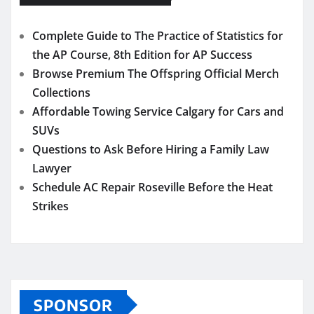
Complete Guide to The Practice of Statistics for
the AP Course, 8th Edition for AP Success
Browse Premium The Offspring Official Merch
Collections
Affordable Towing Service Calgary for Cars and
SUVs
Questions to Ask Before Hiring a Family Law
Lawyer
Schedule AC Repair Roseville Before the Heat
Strikes
SPONSOR