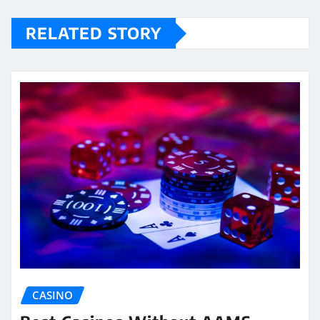
RELATED STORY
CASINO