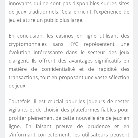
innovants qui ne sont pas disponibles sur les sites
de jeux traditionnels. Cela enrichit l’expérience de
jeu et attire un public plus large.
En conclusion, les casinos en ligne utilisant des
cryptomonnaies sans KYC représentent une
évolution intéressante dans le secteur des jeux
d’argent. Ils offrent des avantages significatifs en
matière de confidentialité et de rapidité des
transactions, tout en proposant une vaste sélection
de jeux.
Toutefois, il est crucial pour les joueurs de rester
vigilants et de choisir des plateformes fiables pour
profiter pleinement de cette nouvelle ère de jeux en
ligne. En faisant preuve de prudence et en
s’informant correctement, les utilisateurs peuvent