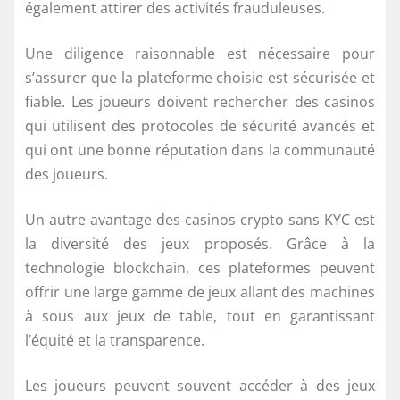
également attirer des activités frauduleuses.
Une diligence raisonnable est nécessaire pour
s’assurer que la plateforme choisie est sécurisée et
fiable. Les joueurs doivent rechercher des casinos
qui utilisent des protocoles de sécurité avancés et
qui ont une bonne réputation dans la communauté
des joueurs.
Un autre avantage des casinos crypto sans KYC est
la diversité des jeux proposés. Grâce à la
technologie blockchain, ces plateformes peuvent
offrir une large gamme de jeux allant des machines
à sous aux jeux de table, tout en garantissant
l’équité et la transparence.
Les joueurs peuvent souvent accéder à des jeux