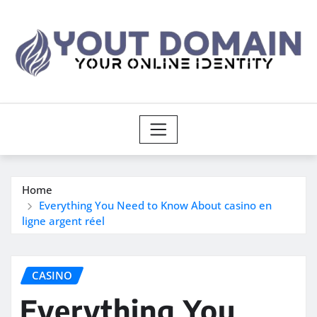
Skip
to
content
Home
Everything You Need to Know About casino en
ligne argent réel
CASINO
Everything You