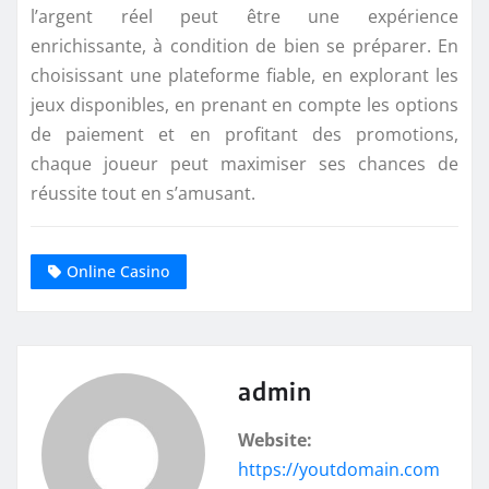
l’argent réel peut être une expérience
enrichissante, à condition de bien se préparer. En
choisissant une plateforme fiable, en explorant les
jeux disponibles, en prenant en compte les options
de paiement et en profitant des promotions,
chaque joueur peut maximiser ses chances de
réussite tout en s’amusant.
Online Casino
admin
Website:
https://youtdomain.com