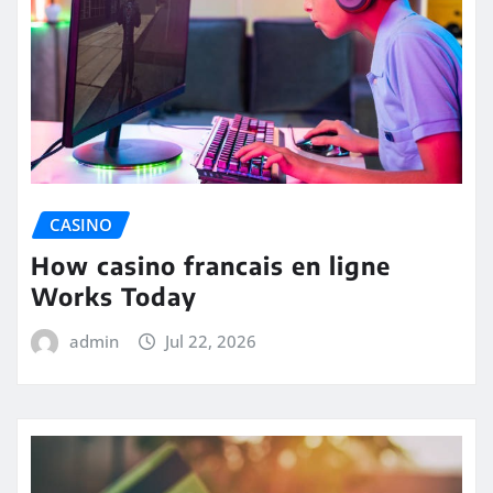
CASINO
How casino francais en ligne
Works Today
admin
Jul 22, 2026