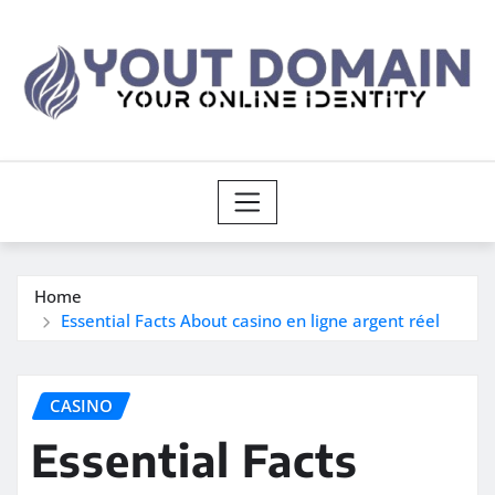
Skip
to
content
Home
Essential Facts About casino en ligne argent réel
CASINO
Essential Facts