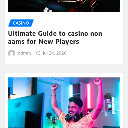
CASINO
Ultimate Guide to casino non
aams for New Players
admin
Jul 24, 2026