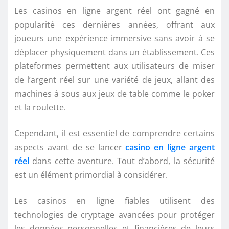
Les casinos en ligne argent réel ont gagné en
popularité ces dernières années, offrant aux
joueurs une expérience immersive sans avoir à se
déplacer physiquement dans un établissement. Ces
plateformes permettent aux utilisateurs de miser
de l’argent réel sur une variété de jeux, allant des
machines à sous aux jeux de table comme le poker
et la roulette.
Cependant, il est essentiel de comprendre certains
aspects avant de se lancer
casino en ligne argent
réel
dans cette aventure. Tout d’abord, la sécurité
est un élément primordial à considérer.
Les casinos en ligne fiables utilisent des
technologies de cryptage avancées pour protéger
les données personnelles et financières de leurs