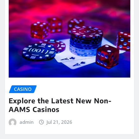
CASINO
Explore the Latest New Non-
AAMS Casinos
admin
Jul 21, 2026