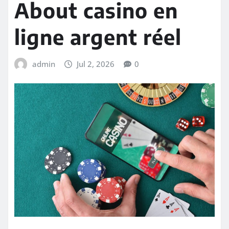
About casino en
ligne argent réel
admin
Jul 2, 2026
0