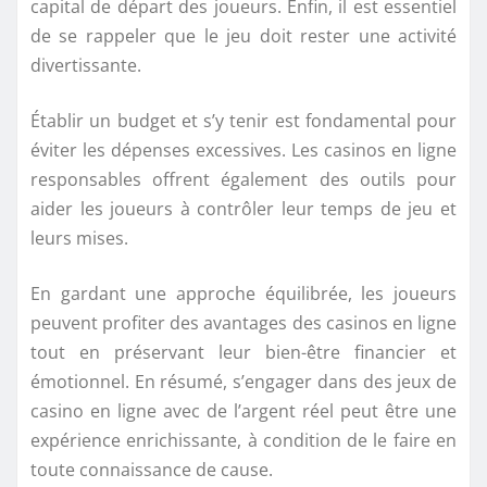
capital de départ des joueurs. Enfin, il est essentiel
de se rappeler que le jeu doit rester une activité
divertissante.
Établir un budget et s’y tenir est fondamental pour
éviter les dépenses excessives. Les casinos en ligne
responsables offrent également des outils pour
aider les joueurs à contrôler leur temps de jeu et
leurs mises.
En gardant une approche équilibrée, les joueurs
peuvent profiter des avantages des casinos en ligne
tout en préservant leur bien-être financier et
émotionnel. En résumé, s’engager dans des jeux de
casino en ligne avec de l’argent réel peut être une
expérience enrichissante, à condition de le faire en
toute connaissance de cause.