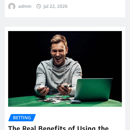
admin
Jul 22, 2026
BETTING
The Real Benefits of Using the