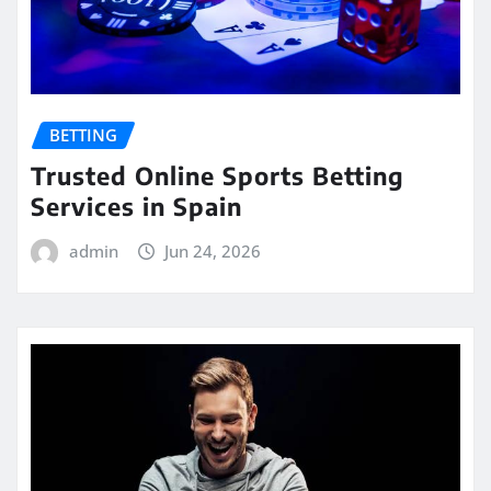
BETTING
Trusted Online Sports Betting
Services in Spain
admin
Jun 24, 2026