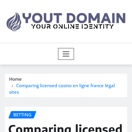
Skip
to
content
Home
Comparing licensed casino en ligne france légal
sites
BETTING
Comparing licensed