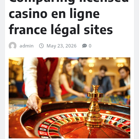
casino en ligne
france légal sites
admin
May 23, 2026
0