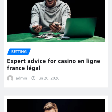
BETTING
Expert advice for casino en ligne
france légal
admin
Jun 20, 2026