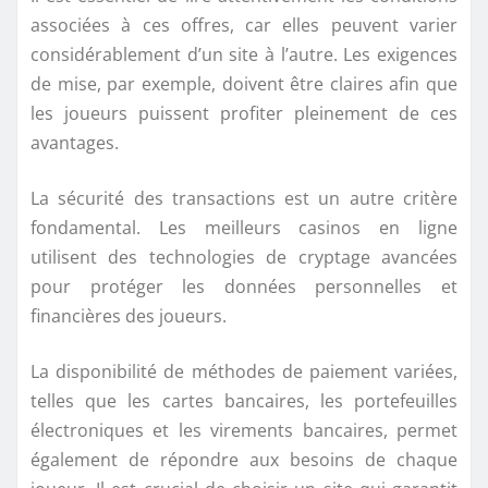
associées à ces offres, car elles peuvent varier
considérablement d’un site à l’autre. Les exigences
de mise, par exemple, doivent être claires afin que
les joueurs puissent profiter pleinement de ces
avantages.
La sécurité des transactions est un autre critère
fondamental. Les meilleurs casinos en ligne
utilisent des technologies de cryptage avancées
pour protéger les données personnelles et
financières des joueurs.
La disponibilité de méthodes de paiement variées,
telles que les cartes bancaires, les portefeuilles
électroniques et les virements bancaires, permet
également de répondre aux besoins de chaque