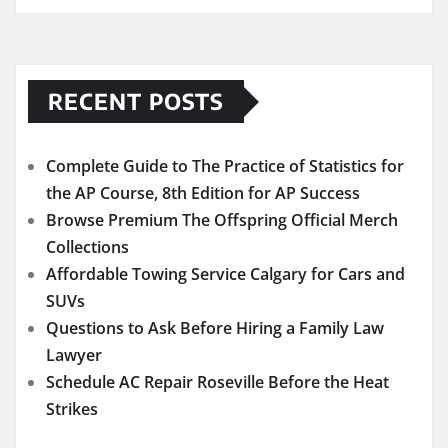
RECENT POSTS
Complete Guide to The Practice of Statistics for
the AP Course, 8th Edition for AP Success
Browse Premium The Offspring Official Merch
Collections
Affordable Towing Service Calgary for Cars and
SUVs
Questions to Ask Before Hiring a Family Law
Lawyer
Schedule AC Repair Roseville Before the Heat
Strikes