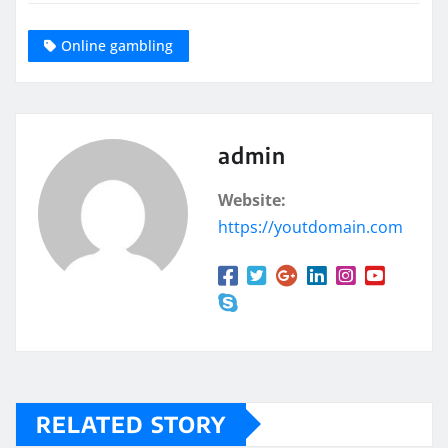
Online gambling
admin
Website:
https://youtdomain.com
RELATED STORY