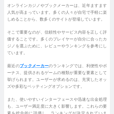
オンラインカジノやブックメーカーは、近年ますます
人気が高まっています。多くの人々が自宅で手軽に楽
しめることから、数多くのサイトが登場しています。
そこで重要なのが、信頼性やサービス内容を正しく評
価することです。多くのプレイヤーが自分に合ったカ
ジノを選ぶために、レビューやランキングを参考にし
ています。
最近の
ブックメーカー
のランキングでは、利便性やボ
ーナス、提供されるゲームの種類が重要な要素として
挙げられます。ユーザーが求めるのは、充実したオッ
ズや多彩なベッティングオプションです。
また、使いやすいインターフェースや迅速な出金処理
も、ユーザー満足度に大きく影響します。これらの要
素を総合的に評価し、ランキングが決定されていま