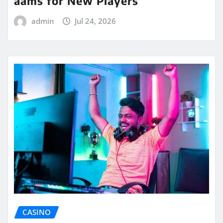
aams for New Players
admin
Jul 24, 2026
CASINO