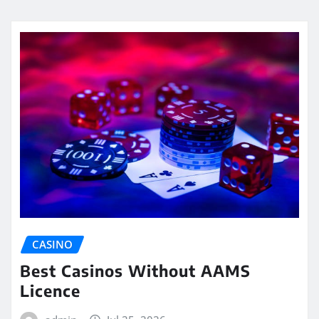
CASINO
Best Casinos Without AAMS
Licence