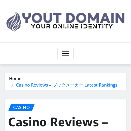
Skip
to
content
Home
Casino Reviews – ブックメーカー Latest Rankings
CASINO
Casino Reviews –