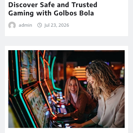
Discover Safe and Trusted
Gaming with Golbos Bola
admin
Jul 23, 2026