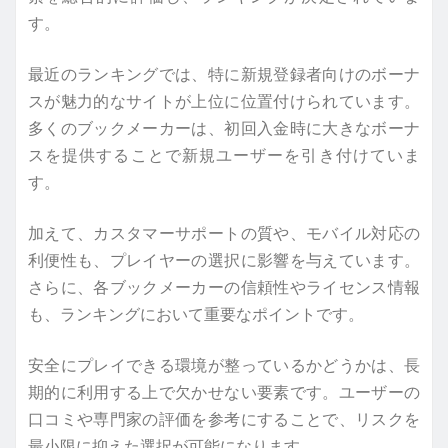
す。
最近のランキングでは、特に新規登録者向けのボーナ
スが魅力的なサイトが上位に位置付けられています。
多くのブックメーカーは、初回入金時に大きなボーナ
スを提供することで新規ユーザーを引き付けていま
す。
加えて、カスタマーサポートの質や、モバイル対応の
利便性も、プレイヤーの選択に影響を与えています。
さらに、各ブックメーカーの信頼性やライセンス情報
も、ランキングにおいて重要なポイントです。
安全にプレイできる環境が整っているかどうかは、長
期的に利用する上で欠かせない要素です。ユーザーの
口コミや専門家の評価を参考にすることで、リスクを
最小限に抑えた選択が可能になります。