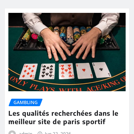
GAMBLING
Les qualités recherchées dans le
meilleur site de paris sportif
admin
Jun 22, 2026