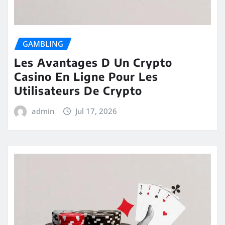
GAMBLING
Les Avantages D Un Crypto
Casino En Ligne Pour Les
Utilisateurs De Crypto
admin
Jul 17, 2026