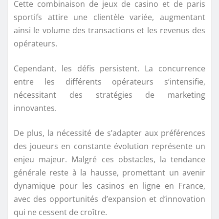
Cette combinaison de jeux de casino et de paris
sportifs attire une clientèle variée, augmentant
ainsi le volume des transactions et les revenus des
opérateurs.
Cependant, les défis persistent. La concurrence
entre les différents opérateurs s’intensifie,
nécessitant des stratégies de marketing
innovantes.
De plus, la nécessité de s’adapter aux préférences
des joueurs en constante évolution représente un
enjeu majeur. Malgré ces obstacles, la tendance
générale reste à la hausse, promettant un avenir
dynamique pour les casinos en ligne en France,
avec des opportunités d’expansion et d’innovation
qui ne cessent de croître.