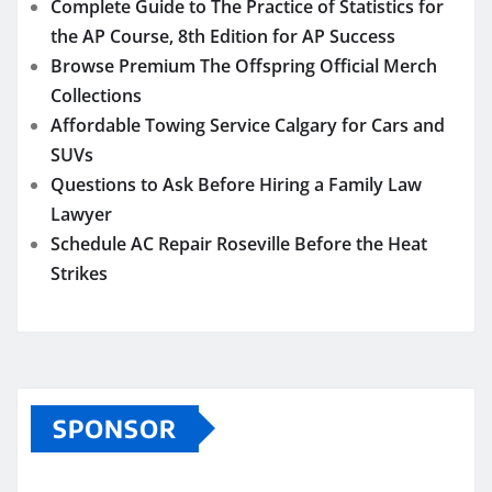
Complete Guide to The Practice of Statistics for
the AP Course, 8th Edition for AP Success
Browse Premium The Offspring Official Merch
Collections
Affordable Towing Service Calgary for Cars and
SUVs
Questions to Ask Before Hiring a Family Law
Lawyer
Schedule AC Repair Roseville Before the Heat
Strikes
SPONSOR