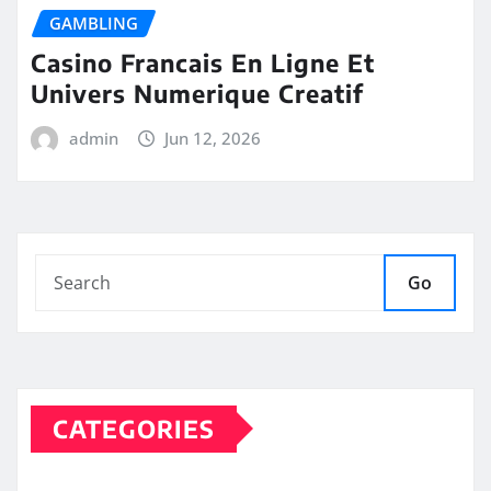
GAMBLING
Casino Francais En Ligne Et
Univers Numerique Creatif
admin
Jun 12, 2026
Go
CATEGORIES