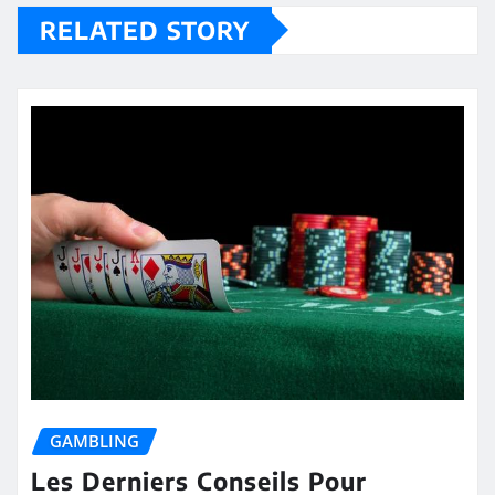
RELATED STORY
GAMBLING
Les Derniers Conseils Pour