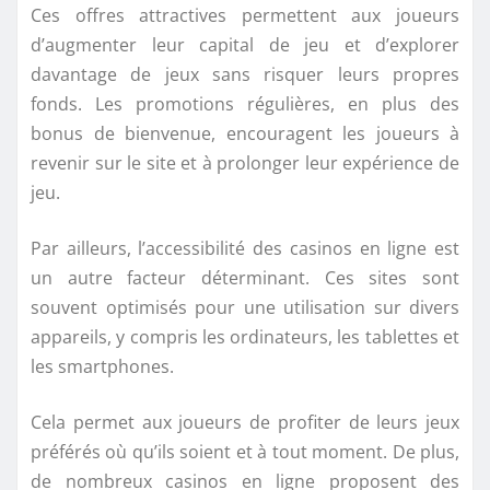
Ces offres attractives permettent aux joueurs
d’augmenter leur capital de jeu et d’explorer
davantage de jeux sans risquer leurs propres
fonds. Les promotions régulières, en plus des
bonus de bienvenue, encouragent les joueurs à
revenir sur le site et à prolonger leur expérience de
jeu.
Par ailleurs, l’accessibilité des casinos en ligne est
un autre facteur déterminant. Ces sites sont
souvent optimisés pour une utilisation sur divers
appareils, y compris les ordinateurs, les tablettes et
les smartphones.
Cela permet aux joueurs de profiter de leurs jeux
préférés où qu’ils soient et à tout moment. De plus,
de nombreux casinos en ligne proposent des