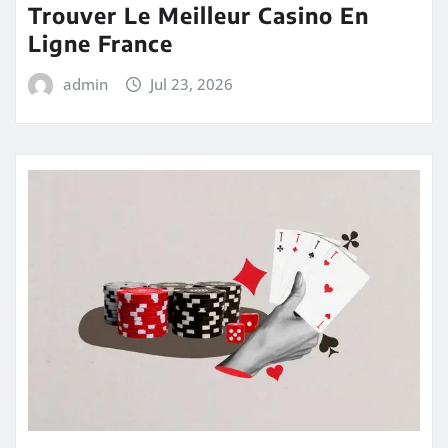
Trouver Le Meilleur Casino En
Ligne France
admin
Jul 23, 2026