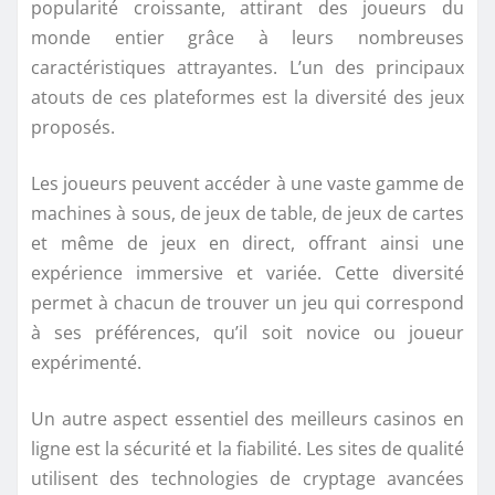
popularité croissante, attirant des joueurs du
monde entier grâce à leurs nombreuses
caractéristiques attrayantes. L’un des principaux
atouts de ces plateformes est la diversité des jeux
proposés.
Les joueurs peuvent accéder à une vaste gamme de
machines à sous, de jeux de table, de jeux de cartes
et même de jeux en direct, offrant ainsi une
expérience immersive et variée. Cette diversité
permet à chacun de trouver un jeu qui correspond
à ses préférences, qu’il soit novice ou joueur
expérimenté.
Un autre aspect essentiel des meilleurs casinos en
ligne est la sécurité et la fiabilité. Les sites de qualité
utilisent des technologies de cryptage avancées