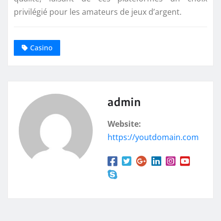
privilégié pour les amateurs de jeux d’argent.
Casino
admin
Website:
https://youtdomain.com