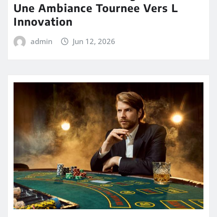
Une Ambiance Tournee Vers L
Innovation
admin
Jun 12, 2026