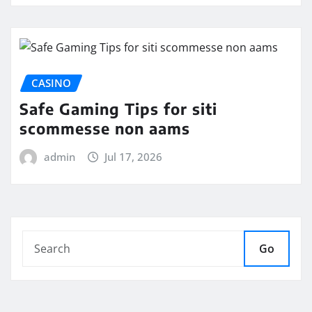
CASINO
Safe Gaming Tips for siti
scommesse non aams
admin
Jul 17, 2026
Go