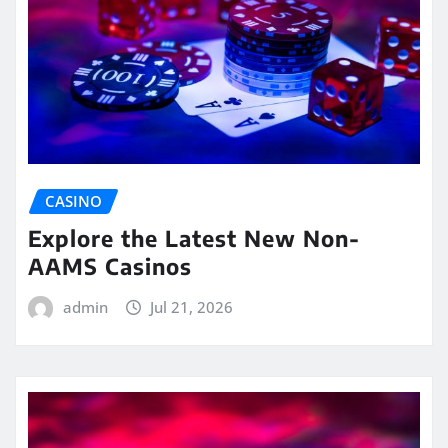
CASINO
Explore the Latest New Non-
AAMS Casinos
admin
Jul 21, 2026