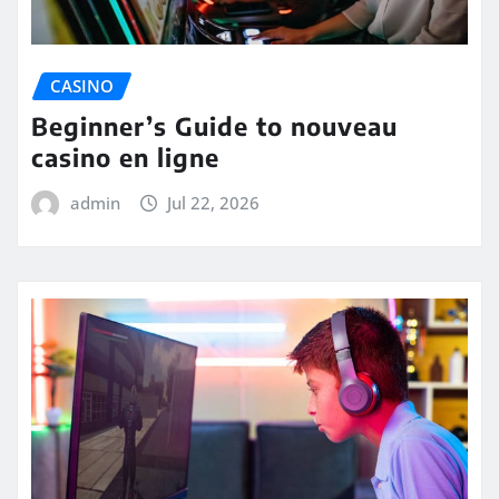
CASINO
Beginner’s Guide to nouveau
casino en ligne
admin
Jul 22, 2026