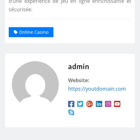
d’une expérience de jeu en ligne enrichissante et
sécurisée.
Online Casino
admin
Website:
https://youtdomain.com