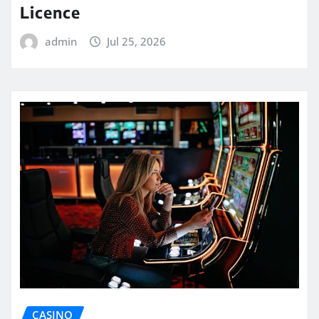
Licence
admin
Jul 25, 2026
CASINO