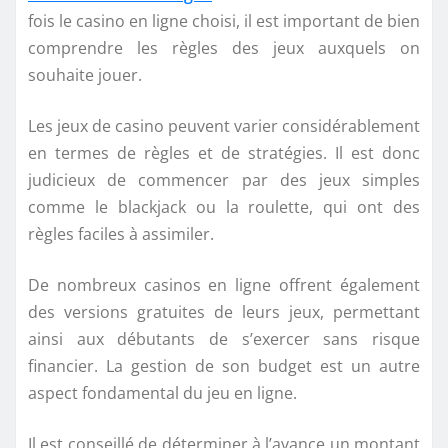
fois le casino en ligne choisi, il est important de bien
comprendre les règles des jeux auxquels on
souhaite jouer.
Les jeux de casino peuvent varier considérablement
en termes de règles et de stratégies. Il est donc
judicieux de commencer par des jeux simples
comme le blackjack ou la roulette, qui ont des
règles faciles à assimiler.
De nombreux casinos en ligne offrent également
des versions gratuites de leurs jeux, permettant
ainsi aux débutants de s’exercer sans risque
financier. La gestion de son budget est un autre
aspect fondamental du jeu en ligne.
Il est conseillé de déterminer à l’avance un montant