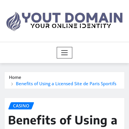
Skip
to
content
Home
Benefits of Using a Licensed Site de Paris Sportifs
CASINO
Benefits of Using a