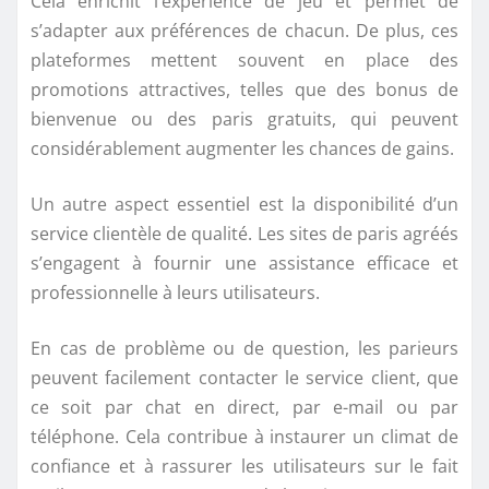
Cela enrichit l’expérience de jeu et permet de
s’adapter aux préférences de chacun. De plus, ces
plateformes mettent souvent en place des
promotions attractives, telles que des bonus de
bienvenue ou des paris gratuits, qui peuvent
considérablement augmenter les chances de gains.
Un autre aspect essentiel est la disponibilité d’un
service clientèle de qualité. Les sites de paris agréés
s’engagent à fournir une assistance efficace et
professionnelle à leurs utilisateurs.
En cas de problème ou de question, les parieurs
peuvent facilement contacter le service client, que
ce soit par chat en direct, par e-mail ou par
téléphone. Cela contribue à instaurer un climat de
confiance et à rassurer les utilisateurs sur le fait