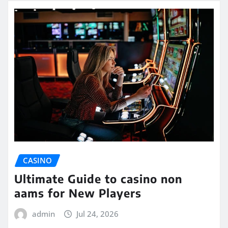
CASINO
Ultimate Guide to casino non
aams for New Players
admin
Jul 24, 2026