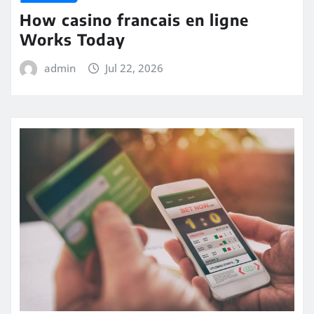
How casino francais en ligne
Works Today
admin
Jul 22, 2026