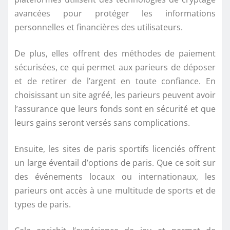
avancées pour protéger les informations
personnelles et financières des utilisateurs.
De plus, elles offrent des méthodes de paiement
sécurisées, ce qui permet aux parieurs de déposer
et de retirer de l’argent en toute confiance. En
choisissant un site agréé, les parieurs peuvent avoir
l’assurance que leurs fonds sont en sécurité et que
leurs gains seront versés sans complications.
Ensuite, les sites de paris sportifs licenciés offrent
un large éventail d’options de paris. Que ce soit sur
des événements locaux ou internationaux, les
parieurs ont accès à une multitude de sports et de
types de paris.