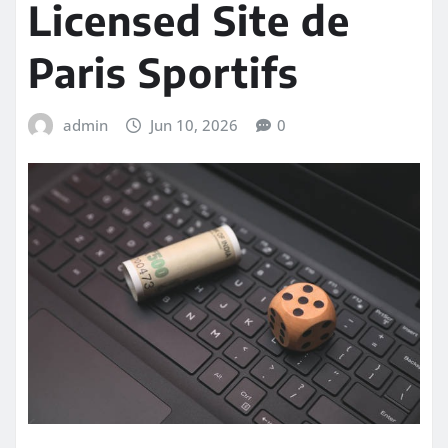
Licensed Site de
Paris Sportifs
admin
Jun 10, 2026
0