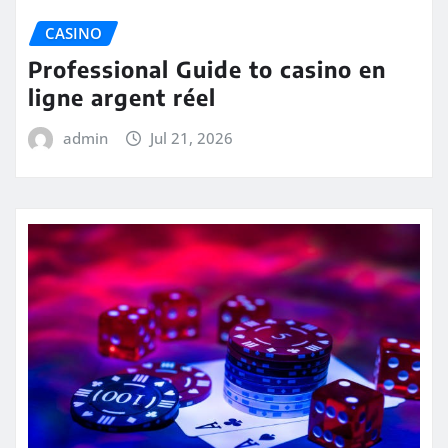
CASINO
Professional Guide to casino en
ligne argent réel
admin
Jul 21, 2026