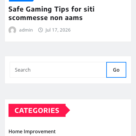
Safe Gaming Tips for siti
scommesse non aams
admin
Jul 17, 2026
Go
CATEGORIES
Home Improvement