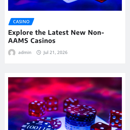
CASINO
Explore the Latest New Non-
AAMS Casinos
admin
Jul 21, 2026