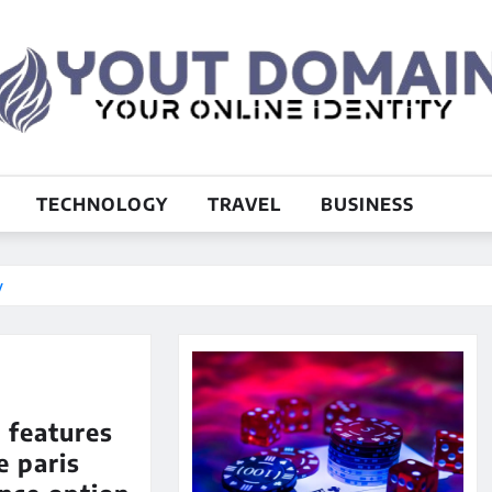
TECHNOLOGY
TRAVEL
BUSINESS
y
 features
e paris