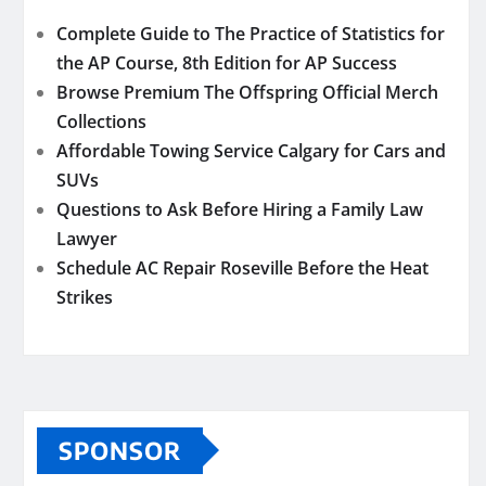
Complete Guide to The Practice of Statistics for
the AP Course, 8th Edition for AP Success
Browse Premium The Offspring Official Merch
Collections
Affordable Towing Service Calgary for Cars and
SUVs
Questions to Ask Before Hiring a Family Law
Lawyer
Schedule AC Repair Roseville Before the Heat
Strikes
SPONSOR