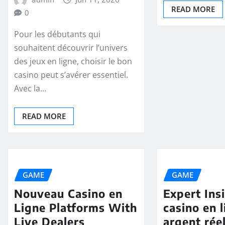
READ MORE
0
Pour les débutants qui
souhaitent découvrir l’univers
des jeux en ligne, choisir le bon
casino peut s’avérer essentiel.
Avec la…
READ MORE
GAME
GAME
Nouveau Casino en
Expert Ins
Ligne Platforms With
casino en 
Live Dealers
argent rée