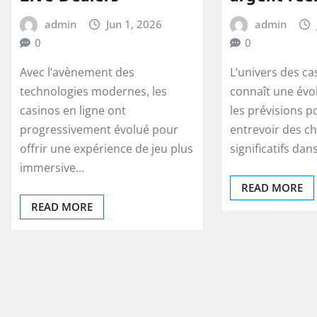
admin
Jun 1, 2026
admin
0
0
Avec l’avènement des
L’univers des ca
technologies modernes, les
connaît une évol
casinos en ligne ont
les prévisions p
progressivement évolué pour
entrevoir des 
offrir une expérience de jeu plus
significatifs dan
immersive…
READ MORE
READ MORE