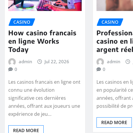
CASINO
CASINO
How casino francais
Profession
en ligne Works
casino en 
Today
argent rée
admin
Jul 22, 2026
admin
0
0
Les casinos francais en ligne ont
Les casinos en l
connu une évolution
en popularité c
significative ces dernières
années, offrant 
années, offrant aux joueurs une
possibilité de p
expérience de jeu…
READ MORE
READ MORE