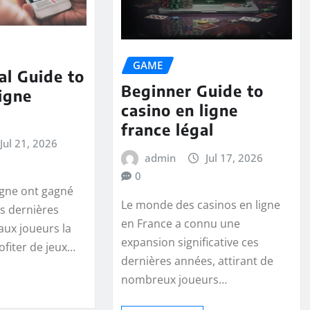
GAME
al Guide to
Beginner Guide to
ligne
casino en ligne
l
france légal
Jul 21, 2026
admin
Jul 17, 2026
0
igne ont gagné
Le monde des casinos en ligne
es dernières
en France a connu une
aux joueurs la
expansion significative ces
rofiter de jeux…
dernières années, attirant de
nombreux joueurs…