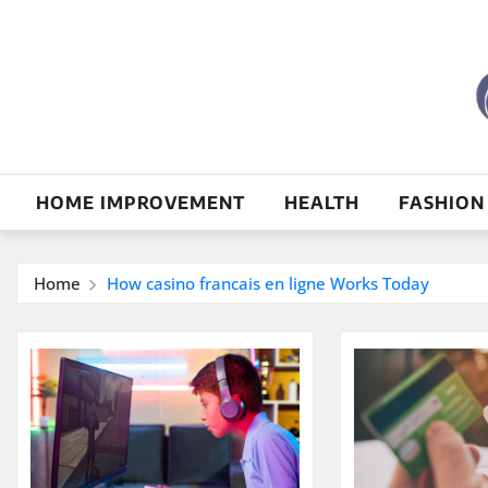
Skip
to
content
HOME IMPROVEMENT
HEALTH
FASHION
Home
How casino francais en ligne Works Today