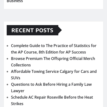
Business
RECENT POSTS
Complete Guide to The Practice of Statistics for
the AP Course, 8th Edition for AP Success
Browse Premium The Offspring Official Merch
Collections
Affordable Towing Service Calgary for Cars and
SUVs
Questions to Ask Before Hiring a Family Law
Lawyer
Schedule AC Repair Roseville Before the Heat
Strikes