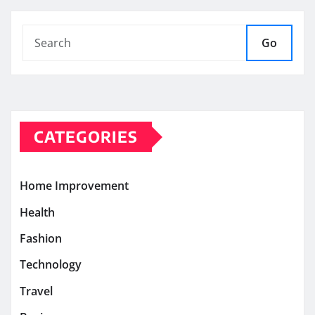
Go
CATEGORIES
Home Improvement
Health
Fashion
Technology
Travel