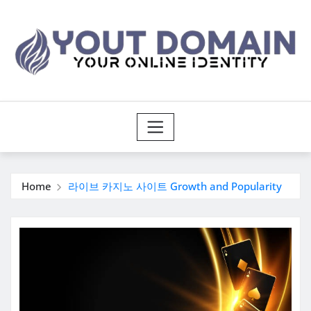
Skip
to
content
Home
라이브 카지노 사이트 Growth and Popularity