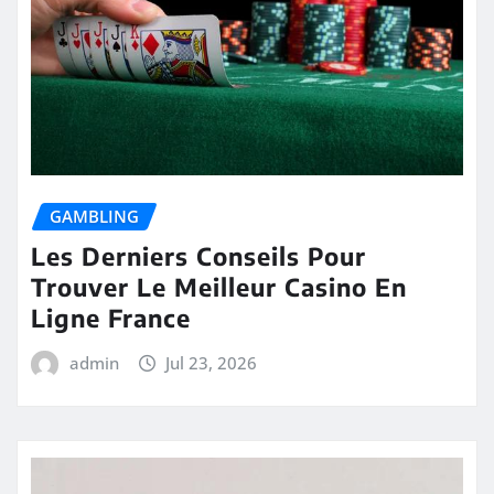
GAMBLING
Les Derniers Conseils Pour
Trouver Le Meilleur Casino En
Ligne France
admin
Jul 23, 2026