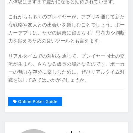
ム体験はますます豊かになると期待されています。
これからも多くのプレイヤーが、アプリを通じて新た
な戦略や友人との出会いを楽しむことでしょう。ポー
カーアプリは、ただの娯楽に留まらず、思考力や判断
力を鍛えるための良いツールとも言えます。
リアルタイムでの対戦を通じて、プレイヤー同士の交
流が生まれ、さらなる成長の場となるのです。ポーカ
ーの魅力を存分に楽しむために、ぜひリアルタイム対
戦を試してみてはいかがでしょうか。
Online Poker Guide