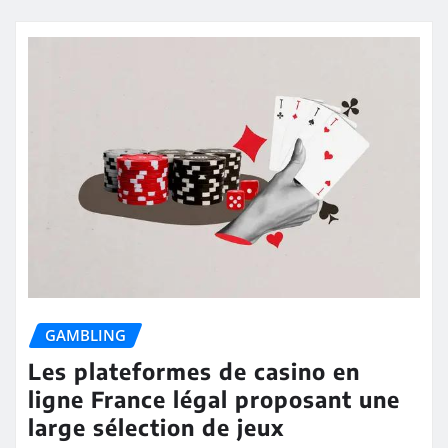
GAMBLING
Les plateformes de casino en
ligne France légal proposant une
large sélection de jeux