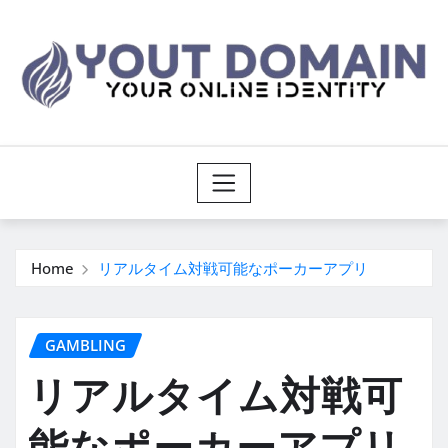
Skip
to
content
Home
リアルタイム対戦可能なポーカーアプリ
GAMBLING
リアルタイム対戦可
能なポーカーアプリ