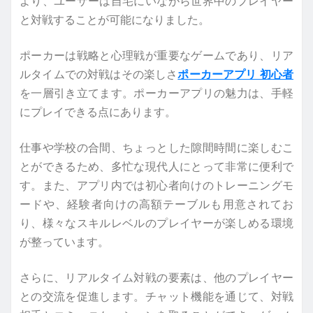
より、ユーザーは自宅にいながら世界中のプレイヤー
と対戦することが可能になりました。
ポーカーは戦略と心理戦が重要なゲームであり、リア
ルタイムでの対戦はその楽しさ
ポーカーアプリ 初心者
を一層引き立てます。ポーカーアプリの魅力は、手軽
にプレイできる点にあります。
仕事や学校の合間、ちょっとした隙間時間に楽しむこ
とができるため、多忙な現代人にとって非常に便利で
す。また、アプリ内では初心者向けのトレーニングモ
ードや、経験者向けの高額テーブルも用意されてお
り、様々なスキルレベルのプレイヤーが楽しめる環境
が整っています。
さらに、リアルタイム対戦の要素は、他のプレイヤー
との交流を促進します。チャット機能を通じて、対戦